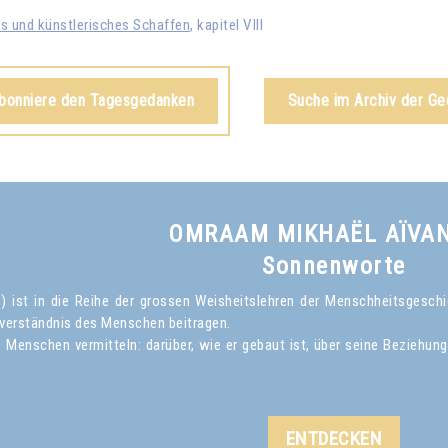
es und künstlerisches Schaffen
, kapitel VIII
abonniere den Tagesgedanken
Suche im Archiv der G
OMRAAM MIKHAËL AÏVA
Sonnenworte
ist in die Reihe der grossen Weisheitslehren der Menschheitsgeschich
verständnis des Menschen beitragen.
Menschen vermitteln: darüber, wie er gebaut ist, über seine Beziehun
ENTDECKEN