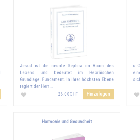
r
Jesod ist die neunte Sephira im Baum des
u G
d
Lebens und bedeutet im Hebräischen
ein
Grundlage, Fundament. In ihrer höchsten Ebene
sic
regiert der Herr …
Hinzufügen
26.00CHF
Harmonie und Gesundheit