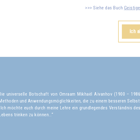
Siehe das Buch
Geistig
Ich 
Die universelle Botschaft von Omraam Mikhaël Aïvanhov (1900 – 1986) 
Methoden und Anwendungsmöglichkeiten, die zu einem besseren Selbst
„Ich möchte euch durch meine Lehre ein grundlegendes Verständnis des 
Lebens trinken zu können…“