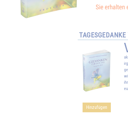
TAGESGEDANKE V
ak
ir
ge
wi
ih
eu
Hinzufügen