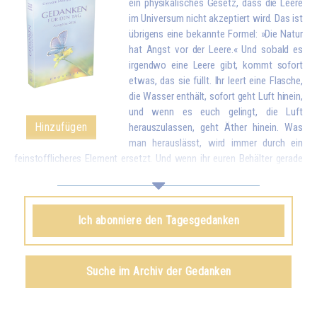
ein physikalisches Gesetz, dass die Leere
im Universum nicht akzeptiert wird. Das ist
übrigens eine bekannte Formel: »Die Natur
hat Angst vor der Leere.« Und sobald es
irgendwo eine Leere gibt, kommt sofort
etwas, das sie füllt. Ihr leert eine Flasche,
die Wasser enthält, sofort geht Luft hinein,
und wenn es euch gelingt, die Luft
Hinzufügen
herauszulassen, geht Äther hinein. Was
man herauslässt, wird immer durch ein
feinstofflicheres Element ersetzt. Und wenn ihr euren Behälter gerade
geleert habt, indem ihr eure Liebe und eure guten Wünsche allen
Geschöpfen gegeben habt, kommt sofort etwas von oben, um euch zu
füllen.*
Ich abonniere den Tagesgedanken
Omraam Mikhaël Aïvanhov
Siehe das Buch
Geistiges und künstlerisches Schaffen
,
Suche im Archiv der Gedanken
kapitel VIII