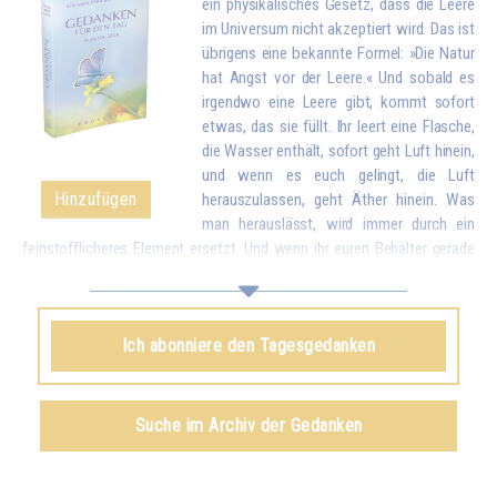
ein physikalisches Gesetz, dass die Leere
im Universum nicht akzeptiert wird. Das ist
übrigens eine bekannte Formel: »Die Natur
hat Angst vor der Leere.« Und sobald es
irgendwo eine Leere gibt, kommt sofort
etwas, das sie füllt. Ihr leert eine Flasche,
die Wasser enthält, sofort geht Luft hinein,
und wenn es euch gelingt, die Luft
Hinzufügen
herauszulassen, geht Äther hinein. Was
man herauslässt, wird immer durch ein
feinstofflicheres Element ersetzt. Und wenn ihr euren Behälter gerade
geleert habt, indem ihr eure Liebe und eure guten Wünsche allen
Geschöpfen gegeben habt, kommt sofort etwas von oben, um euch zu
füllen.*
Ich abonniere den Tagesgedanken
Omraam Mikhaël Aïvanhov
Siehe das Buch
Geistiges und künstlerisches Schaffen
,
Suche im Archiv der Gedanken
kapitel VIII