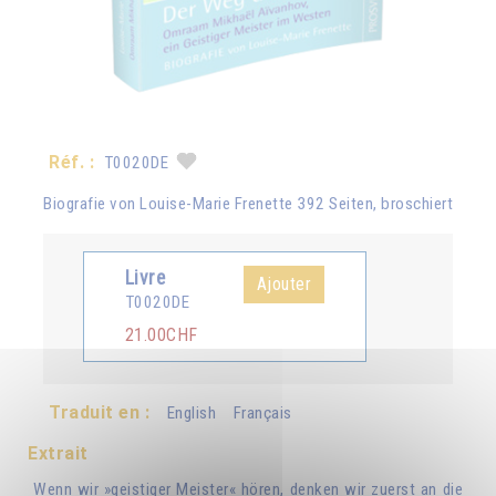
Réf. :
T0020DE
Biografie von Louise-Marie Frenette 392 Seiten, broschiert
Livre
Ajouter
T0020DE
21.00CHF
Traduit en :
English
Français
Extrait
Wenn wir »geistiger Meister« hören, denken wir zuerst an die