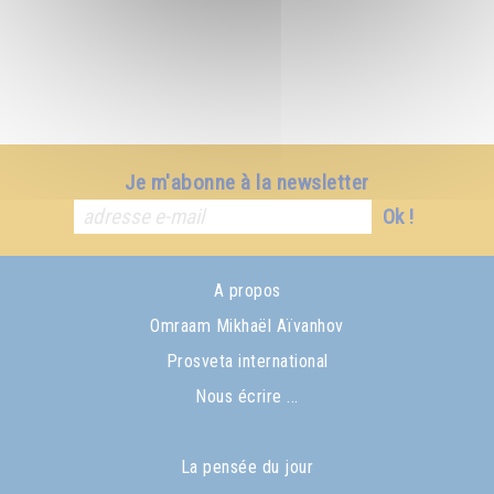
Je m'abonne à la newsletter
Ok !
A propos
Omraam Mikhaël Aïvanhov
Prosveta international
Nous écrire ...
La pensée du jour