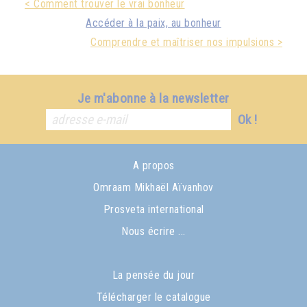
< Comment trouver le vrai bonheur
Accéder à la paix, au bonheur
Comprendre et maîtriser nos impulsions >
Je m'abonne à la newsletter
Ok !
A propos
Omraam Mikhaël Aïvanhov
Prosveta international
Nous écrire ...
La pensée du jour
Télécharger le catalogue