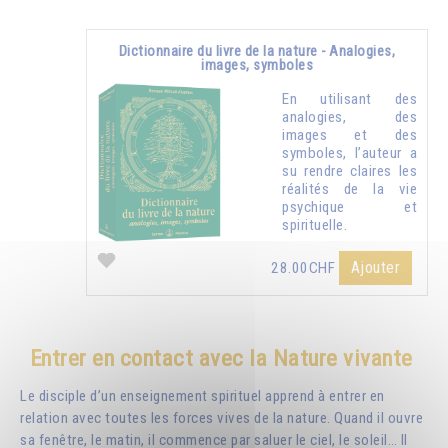
Dictionnaire du livre de la nature - Analogies,
images, symboles
En utilisant des
analogies, des
images et des
symboles, l’auteur a
su rendre claires les
réalités de la vie
psychique et
spirituelle.
Ajouter
28.00CHF
Entrer en contact avec la Nature vivante
Le disciple d’un enseignement spirituel apprend à entrer en
relation avec toutes les forces vives de la nature. Quand il ouvre
sa fenêtre, le matin, il commence par saluer le ciel, le soleil… Il