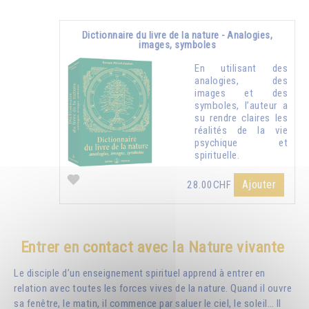
Dictionnaire du livre de la nature - Analogies,
images, symboles
En utilisant des
analogies, des
images et des
symboles, l’auteur a
su rendre claires les
réalités de la vie
psychique et
spirituelle.
Ajouter
28.00CHF
Entrer en contact avec la Nature vivante
Le disciple d’un enseignement spirituel apprend à entrer en
relation avec toutes les forces vives de la nature. Quand il ouvre
sa fenêtre, le matin, il commence par saluer le ciel, le soleil… Il