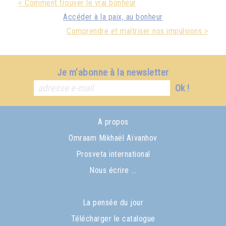
< Comment trouver le vrai bonheur
Accéder à la paix, au bonheur
Comprendre et maîtriser nos impulsions >
Je m'abonne à la newsletter
Ok !
A propos
Omraam Mikhaël Aïvanhov
Prosveta international
Nous écrire ...
La pensée du jour
Télécharger le catalogue