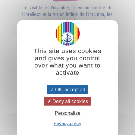
Le visible et l'invisible, la vision limitée de
l'intellect et la vision infinie de l'intuition, les
degrés supérieurs de la clairvoyance.
14.00CHF
Ajouter
This site uses cookies
and gives you control
Nature humaine et nature divine
over what you want to
activate
OK, accept all
Deny all cookies
Personalize
Privacy policy
Comment favoriser les manifestations de la