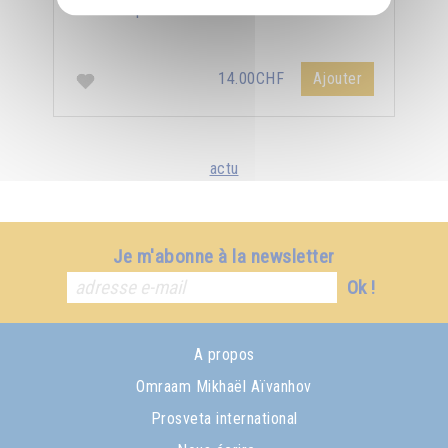
nature supérieure en soi et chez les autres.
14.00CHF
Ajouter
actu
Je m'abonne à la newsletter
Ok !
A propos
Omraam Mikhaël Aïvanhov
Prosveta international