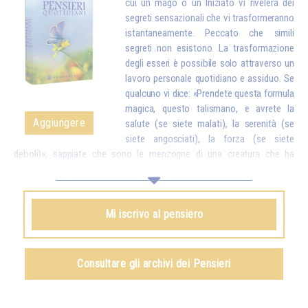
cui un mago o un Iniziato vi rivelerà dei
segreti sensazionali che vi trasformeranno
istantaneamente. Peccato che simili
segreti non esistono. La trasformazione
degli esseri è possibile solo attraverso un
lavoro personale quotidiano e assiduo. Se
qualcuno vi dice: «Prendete questa formula
magica, questo talismano, e avrete la
Aggiungere
salute (se siete malati), la serenità (se
siete angosciati), la forza (se siete
deboli)», sappiate che sono le menzogne di una creatura che ha
interesse a ingannarvi. Invece, un vero Iniziato vi dirà: «Figli miei, tutto è
possibile, ma solo se fate degli sforzi. A quel punto, ciò che avrete
ottenuto sarà talmente stabile che nessuno potrà togliervelo». E
Mi iscrivo al pensiero
dovete sapere che tutto ciò che si ottiene attraverso procedimenti
magici – ed è vero che ne esistono alcuni di una certa efficacia – non
può mai essere definitivo. Poco tempo dopo, si perde tutto ciò che si
credeva di possedere, poiché non lo si è ottenuto dall'interno grazie a
Consultare gli archivi dei Pensieri
sforzi personali.*
Omraam Mikhaël Aïvanhov