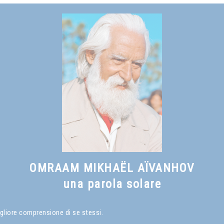
Vedi anche
Che cos'è un Maestro Spirituale
, capitolo I
OMRAAM MIKHAËL AÏVANHOV
una parola solare
gliore comprensione di se stessi.