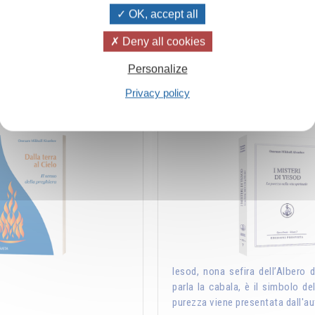
di cui noi ci impregniamo. Ecco perché è …
del
OK, accept all
Deny all cookies
Aggiungere
14.00CHF
Personalize
Privacy policy
elo – Il senso della preghiera
I misteri di Yeso
Iesod, nona sefira dell’Albero de
parla la cabala, è il simbolo del
purezza viene presentata dall'au