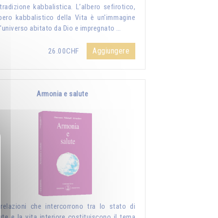
tradizione kabbalistica. L’albero sefirotico,
lbero kabbalistico della Vita è un'immagine
l'universo abitato da Dio e impregnato …
Aggiungere
26.00CHF
Armonia e salute
relazioni che intercorrono tra lo stato di
ute e la vita interiore costituiscono il tema