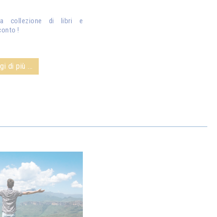
ra collezione di libri e
conto !
i di più ...