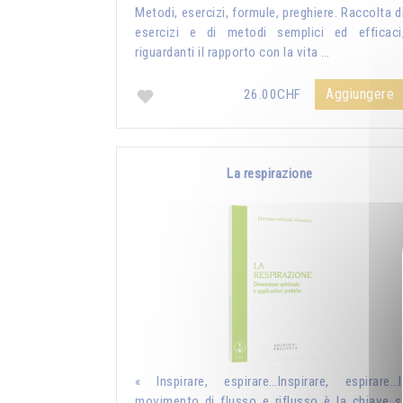
Metodi, esercizi, formule, preghiere. Raccolta d
esercizi e di metodi semplici ed efficaci
riguardanti il rapporto con la vita …
Aggiungere
26.00CHF
La respirazione
« Inspirare, espirare…Inspirare, espirare…I
movimento di flusso e riflusso è la chiave s