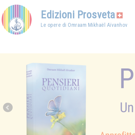
Edizioni Prosveta
Le opere di Omraam Mikhaël Aïvanhov
Prev