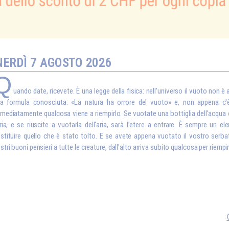
NERDÌ 7 AGOSTO 2026
Q
uando date, ricevete. È una legge della fisica: nell'universo il vuoto non è
a formula conosciuta: «La natura ha orrore del vuoto» e, non appena c'
mediatamente qualcosa viene a riempirlo. Se vuotate una bottiglia dell'acqua 
aria, e se riuscite a vuotarla dell'aria, sarà l’etere a entrare. È sempre un e
stituire quello che è stato tolto. E se avete appena vuotato il vostro serba
stri buoni pensieri a tutte le creature, dall'alto arriva subito qualcosa per riempir