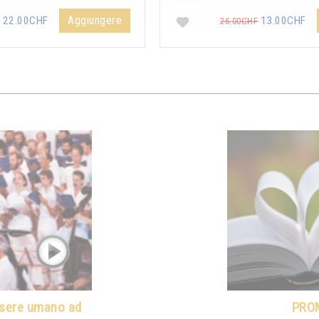
Aggiungere
22.00CHF
13.00CHF
26.00CHF
ssere umano ad
PRO