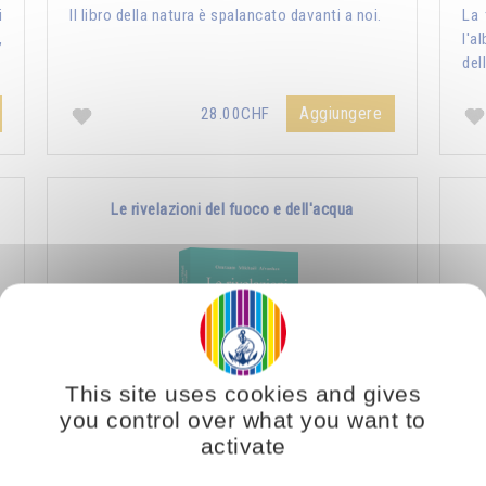
i
Il libro della natura è spalancato davanti a noi.
La 
,
l'a
del
Aggiungere
28.00CHF
Le rivelazioni del fuoco e dell'acqua
This site uses cookies and gives
you control over what you want to
activate
l
La nostra vita psichica è modellata dalle forze
Le 
i
che noi lasciamo abitare in noi, dalle influenze
sal