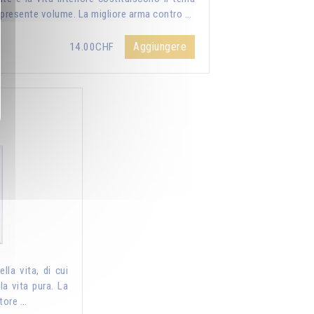
 presente volume. La migliore arma contro …
Aggiungere
14.00CHF
d
lla vita, di cui
la vita pura. La
tore …