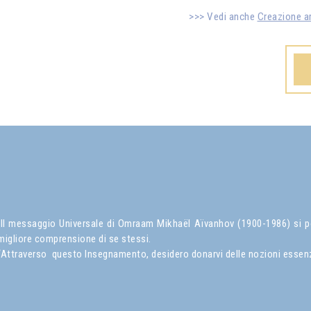
Vedi anche
Creazione ar
Il messaggio Universale di Omraam Mikhaël Aïvanhov (1900-1986) si pone
migliore comprensione di se stessi.
“Attraverso questo Insegnamento, desidero donarvi delle nozioni essenzial