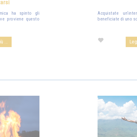
arsi
smica ha spinto gli
Acquistate un'inte
ove proviene questo
beneficiate di uno s
ù ...
Legg