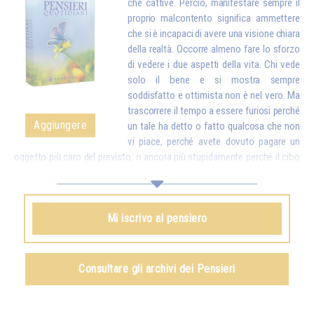
che cattive. Perciò, manifestare sempre il
proprio malcontento significa ammettere
che si è incapaci di avere una visione chiara
della realtà. Occorre almeno fare lo sforzo
di vedere i due aspetti della vita. Chi vede
solo il bene e si mostra sempre
soddisfatto e ottimista non è nel vero. Ma
trascorrere il tempo a essere furiosi perché
Aggiungere
un tale ha detto o fatto qualcosa che non
vi piace, perché avete dovuto pagare un
oggetto più caro del previsto, o ancora più stupidamente perché il cibo
è troppo cotto, troppo salato o non lo è abbastanza, e reagire davanti a
questi piccoli inconvenienti come se fossero delle catastrofi, ebbene,
ciò finisce per rendervi stupidi. Mettete dunque a confronto quei
Mi iscrivo al pensiero
dettagli con tutte le ricchezze che la vita vi dà. Quando vi accorgerete
che, per delle piccole contrarietà, siete pronti a dimenticare quante cose
belle e buone ci sono nel mondo e a turbare la vita della vostra famiglia
e di tutti quelli che vi stanno intorno, proverete vergogna…*
Consultare gli archivi dei Pensieri
Omraam Mikhaël Aïvanhov