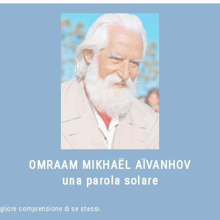
Vedi anche
Il sorriso del saggio
, capitolo I
OMRAAM MIKHAËL AÏVANHOV
una parola solare
gliore comprensione di se stessi.