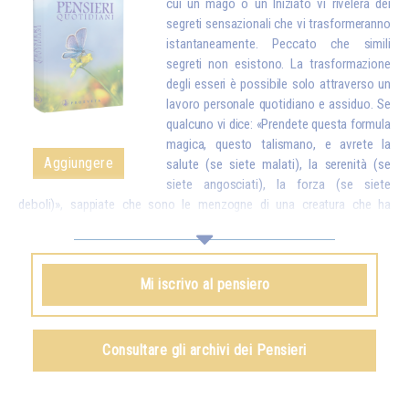
cui un mago o un Iniziato vi rivelerà dei
segreti sensazionali che vi trasformeranno
istantaneamente. Peccato che simili
segreti non esistono. La trasformazione
degli esseri è possibile solo attraverso un
lavoro personale quotidiano e assiduo. Se
qualcuno vi dice: «Prendete questa formula
magica, questo talismano, e avrete la
Aggiungere
salute (se siete malati), la serenità (se
siete angosciati), la forza (se siete
deboli)», sappiate che sono le menzogne di una creatura che ha
interesse a ingannarvi. Invece, un vero Iniziato vi dirà: «Figli miei, tutto è
possibile, ma solo se fate degli sforzi. A quel punto, ciò che avrete
ottenuto sarà talmente stabile che nessuno potrà togliervelo». E
Mi iscrivo al pensiero
dovete sapere che tutto ciò che si ottiene attraverso procedimenti
magici – ed è vero che ne esistono alcuni di una certa efficacia – non
può mai essere definitivo. Poco tempo dopo, si perde tutto ciò che si
credeva di possedere, poiché non lo si è ottenuto dall'interno grazie a
Consultare gli archivi dei Pensieri
sforzi personali.*
Omraam Mikhaël Aïvanhov