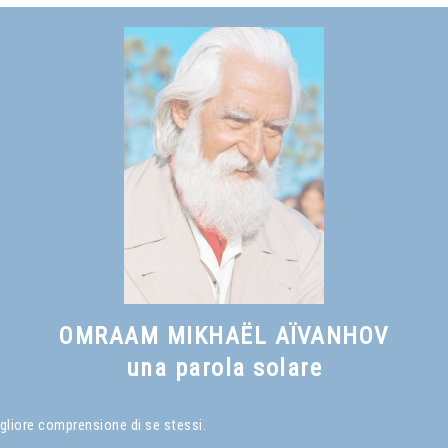
Vedi anche
Che cos'è un Maestro Spirituale
, capitolo I
OMRAAM MIKHAËL AÏVANHOV
una parola solare
gliore comprensione di se stessi.