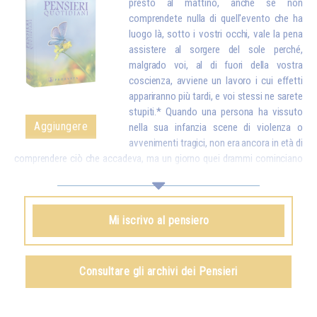
presto al mattino, anche se non
comprendete nulla di quell'evento che ha
luogo là, sotto i vostri occhi, vale la pena
assistere al sorgere del sole perché,
malgrado voi, al di fuori della vostra
coscienza, avviene un lavoro i cui effetti
appariranno più tardi, e voi stessi ne sarete
stupiti.* Quando una persona ha vissuto
Aggiungere
nella sua infanzia scene di violenza o
avvenimenti tragici, non era ancora in età di
comprendere ciò che accadeva, ma un giorno quei drammi cominciano
a riemergere sotto forma di angosce e di turbe comportamentali molto
difficili da guarire. Che lo si comprenda o che non lo si comprenda, tutto
si registra e un giorno può tornare in superficie. Perciò, anche se non
Mi iscrivo al pensiero
“comprendete” nulla di quel fenomeno cosmico che è il sorgere del sole,
mettetevi nelle giuste condizioni, e necessariamente il vostro spirito, la
vostra anima e il vostro corpo assorbiranno alcuni elementi che si
manifesteranno più tardi in voi come armonia, come pace e come luce.
Consultare gli archivi dei Pensieri
Omraam Mikhaël Aïvanhov