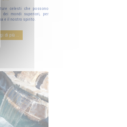
ature celesti che possono
i dei mondi superiori, per
a e il nostro spirito.
i di più ...