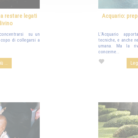
a restare legati
Acquario: prep
ivino
 concentrarsi su un
L’Acquario apport
scopo di collegarsi a
tecniche, e anche ne
umana. Ma la riv
concerne...
ù ...
Legg