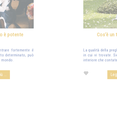
ro è potente
Cos'è un 
trare fortemente il
La qualità della pre
nto determinato, può
in cui vi trovate. S
el mondo.
interiore che contate
ù ...
Legg