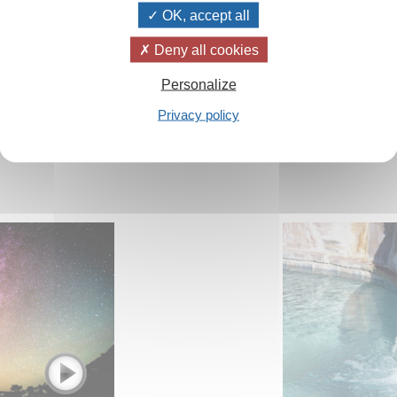
OK, accept all
a perfezione
Esistono delle cre
darci degli element
Deny all cookies
nutrire la nostra anim
Personalize
ù ...
Legg
Privacy policy