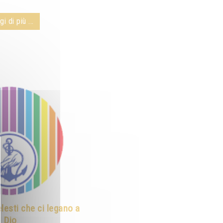
i di più ...
lesti che ci legano a
Dio