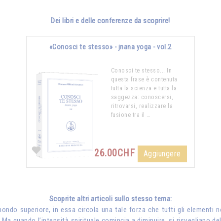
Dei libri e delle conferenze da scoprire!
«Conosci te stesso» - jnana yoga - vol.2
Conosci te stesso... In
questa frase è contenuta
tutta la scienza e tutta la
saggezza: conoscersi,
ritrovarsi, realizzare la
fusione tra il …
26.00CHF
Aggiungere
Scoprite altri articoli sullo stesso tema:
ndo superiore, in essa circola una tale forza che tutti gli elementi no
 Ma quando l’intensità spirituale comincia a diminuire, si risvegliano d