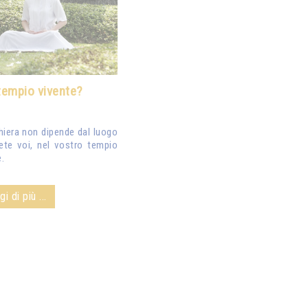
tempio vivente?
ghiera non dipende dal luogo
iete voi, nel vostro tempio
.
i di più ...