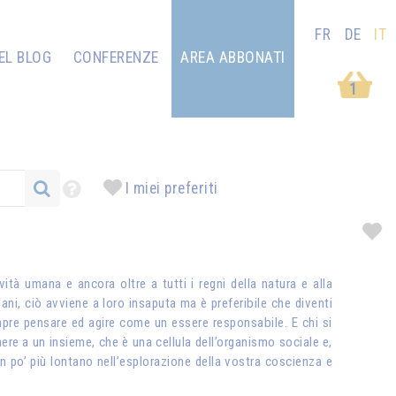
FR
DE
IT
EL BLOG
CONFERENZE
AREA ABBONATI
1
I miei preferiti
tà umana e ancora oltre a tutti i regni della natura e alla
ani, ciò avviene a loro insaputa ma è preferibile che diventi
empre pensare ed agire come un essere responsabile. E chi si
nere a un insieme, che è una cellula dell’organismo sociale e,
un po’ più lontano nell’esplorazione della vostra coscienza e