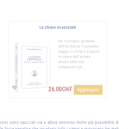
La chiave essenziale
Per risolvere i problemi
dell’esistenza. Il presente
saggio ci invita a scoprire
la natura dell'essere
umano nelle sue
componenti più …
26.00CHF
Aggiungere
civi sono spazzati via e allora esistono molte più possibilità di
elle forze negative che invadono tutti i campi e provocano dei mali