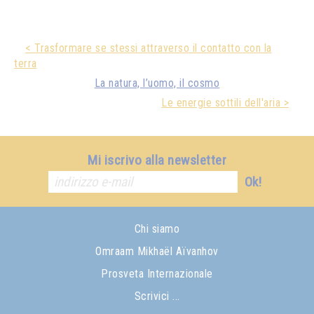
< Trasformare se stessi attraverso il contatto con la
terra
La natura, l’uomo, il cosmo
Le energie sottili dell'aria >
Mi iscrivo alla newsletter
Ok!
Chi siamo
Omraam Mikhaël Aïvanhov
Prosveta Internazionale
Scrivici ...