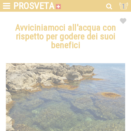
PROSVETA
1
Avviciniamoci all'acqua con
rispetto per godere dei suoi
benefici