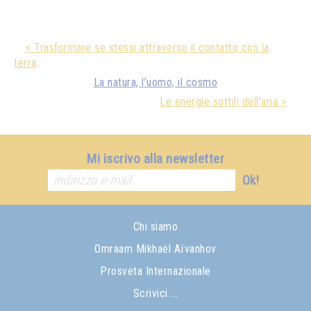
< Trasformare se stessi attraverso il contatto con la
terra
La natura, l’uomo, il cosmo
Le energie sottili dell'aria >
Mi iscrivo alla newsletter
Ok!
Chi siamo
Omraam Mikhaël Aïvanhov
Prosveta Internazionale
Scrivici ...