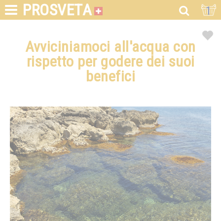
PROSVETA
1
Avviciniamoci all'acqua con
rispetto per godere dei suoi
benefici