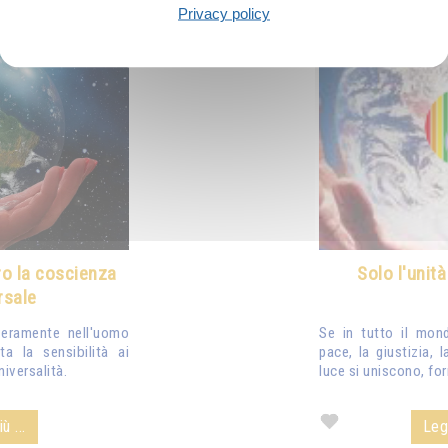
Privacy policy
ro la coscienza
Solo l'unit
rsale
veramente nell'uomo
Se in tutto il mon
a la sensibilità ai
pace, la giustizia, l
niversalità.
luce si uniscono, fo
ù ...
Legg