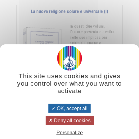
La nuova religione solare e universale (I)
In questi due volumi,
l’autore presenta e decifra
nelle sue implicazioni
spirituali, umane e
simboliche, il principio
universale che è …
This site uses cookies and gives
13.00CHF
Aggiungere
26.00CHF
you control over what you want to
activate
OK, accept all
Deny all cookies
Altri articoli su questo tema essenziale:
Personalize