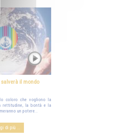
à salverà il mondo
do coloro che vogliono la
a rettitudine, la bontà e la
rmeranno un potere...
i di più ...