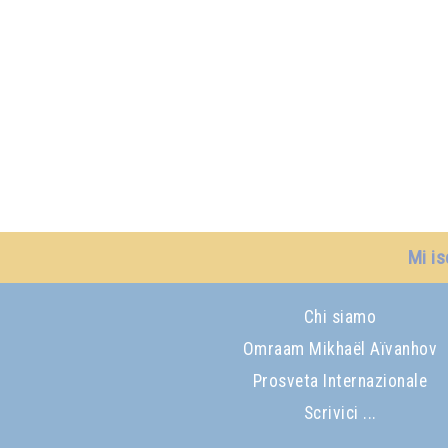
Mi is
Chi siamo
Omraam Mikhaël Aïvanhov
Prosveta Internazionale
Scrivici ...