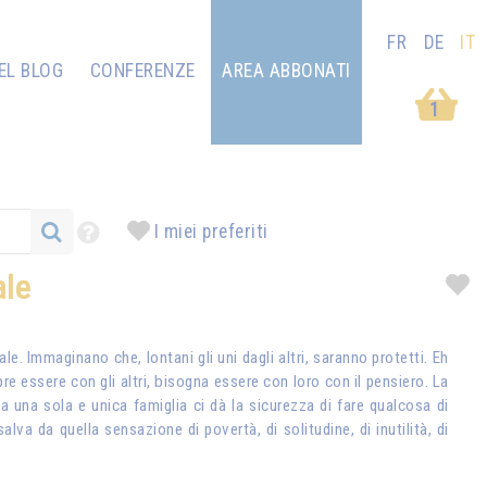
FR
DE
IT
EL BLOG
CONFERENZE
AREA ABBONATI
1
I miei preferiti
ale
ale. Immaginano che, lontani gli uni dagli altri, saranno protetti. Eh
pre essere con gli altri, bisogna essere con loro con il pensiero. La
 a una sola e unica famiglia ci dà la sicurezza di fare qualcosa di
va da quella sensazione di povertà, di solitudine, di inutilità, di