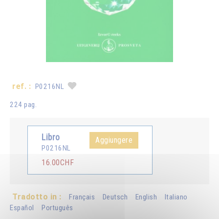
ref. :
P0216NL
224 pag.
Libro
Aggiungere
P0216NL
16.00CHF
Tradotto in :
Français
Deutsch
English
Italiano
Español
Português