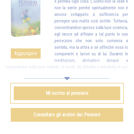
e permea ogni cosa. L'uomo non la vede e
non la sente perché spiritualmente non è
ancora sviluppato a sufficienza per
percepire una realtà così sottile. Tuttavia,
concentrandosi spesso sulla luce cosmica,
egli riesce ad affinare a tal punto le sue
percezioni che non solo comincia a
sentirla, ma la attira a sé affinché essa lo
Aggiungere
compenetri e lavori su di lui. Durante le
meditazioni, abituatevi dunque a
concentrarvi sulla luce celeste, in modo da attirarla e introdurla in voi:
essa sostituirà a poco a poco tutte le particelle logore e malsane del
vostro corpo con particelle nuove, più pure. E una volta che avrete
attirato la luce in voi, dovrete ancora esercitarvi a inviare quella luce nel
Mi iscrivo al pensiero
mondo intero per aiutare tutti gli esseri umani.*
Omraam Mikhaël Aïvanhov
Consultare gli archivi dei Pensieri
Vedi anche
La luce, spirito vivente
, capitolo IX