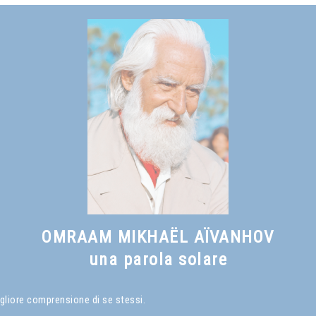
Vedi anche
Il sorriso del saggio
, capitolo I
OMRAAM MIKHAËL AÏVANHOV
una parola solare
gliore comprensione di se stessi.