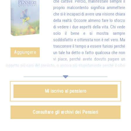
che cattive. Perciò, manifestare sempre il
proprio malcontento significa ammettere
che si è incapaci di avere una visione chiara
della realtà. Occorre almeno fare lo sforzo
di vedere i due aspetti della vita. Chi vede
solo il bene e si mostra sempre
soddisfatto e ottimista non è nel vero. Ma
trascorrere il tempo a essere furiosi perché
Aggiungere
un tale ha detto o fatto qualcosa che non
vi piace, perché avete dovuto pagare un
oggetto più caro del previsto, o ancora più stupidamente perché il cibo
è troppo cotto, troppo salato o non lo è abbastanza, e reagire davanti a
questi piccoli inconvenienti come se fossero delle catastrofi, ebbene,
ciò finisce per rendervi stupidi. Mettete dunque a confronto quei
Mi iscrivo al pensiero
dettagli con tutte le ricchezze che la vita vi dà. Quando vi accorgerete
che, per delle piccole contrarietà, siete pronti a dimenticare quante cose
belle e buone ci sono nel mondo e a turbare la vita della vostra famiglia
e di tutti quelli che vi stanno intorno, proverete vergogna…*
Consultare gli archivi dei Pensieri
Omraam Mikhaël Aïvanhov