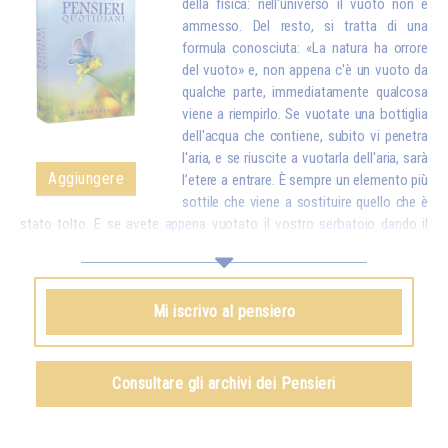
della fisica: nell'universo il vuoto non è
ammesso. Del resto, si tratta di una
formula conosciuta: «La natura ha orrore
del vuoto» e, non appena c'è un vuoto da
qualche parte, immediatamente qualcosa
viene a riempirlo. Se vuotate una bottiglia
dell'acqua che contiene, subito vi penetra
l'aria, e se riuscite a vuotarla dell'aria, sarà
Aggiungere
l’etere a entrare. È sempre un elemento più
sottile che viene a sostituire quello che è
stato tolto. E se avete appena vuotato il vostro serbatoio dando il
vostro amore e i vostri buoni pensieri a tutte le creature, dall'alto arriva
subito qualcosa per riempirvi.*
Omraam Mikhaël Aïvanhov
Mi iscrivo al pensiero
Vedi anche
Creazione artistica e creazione spirituale
,
capitolo VIII
Consultare gli archivi dei Pensieri