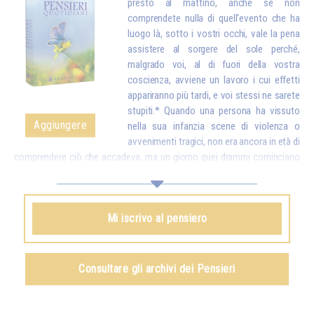
presto al mattino, anche se non
comprendete nulla di quell'evento che ha
luogo là, sotto i vostri occhi, vale la pena
assistere al sorgere del sole perché,
malgrado voi, al di fuori della vostra
coscienza, avviene un lavoro i cui effetti
appariranno più tardi, e voi stessi ne sarete
stupiti.* Quando una persona ha vissuto
Aggiungere
nella sua infanzia scene di violenza o
avvenimenti tragici, non era ancora in età di
comprendere ciò che accadeva, ma un giorno quei drammi cominciano
a riemergere sotto forma di angosce e di turbe comportamentali molto
difficili da guarire. Che lo si comprenda o che non lo si comprenda, tutto
si registra e un giorno può tornare in superficie. Perciò, anche se non
Mi iscrivo al pensiero
“comprendete” nulla di quel fenomeno cosmico che è il sorgere del sole,
mettetevi nelle giuste condizioni, e necessariamente il vostro spirito, la
vostra anima e il vostro corpo assorbiranno alcuni elementi che si
manifesteranno più tardi in voi come armonia, come pace e come luce.
Consultare gli archivi dei Pensieri
Omraam Mikhaël Aïvanhov