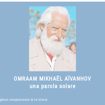
Vedi anche
Verso una civiltà solare
, capitolo II
OMRAAM MIKHAËL AÏVANHOV
una parola solare
gliore comprensione di se stessi.