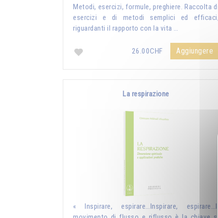
Metodi, esercizi, formule, preghiere. Raccolta d
esercizi e di metodi semplici ed efficaci
riguardanti il rapporto con la vita …
Aggiungere
26.00CHF
La respirazione
« Inspirare, espirare…Inspirare, espirare…I
movimento di flusso e riflusso è la chiave s