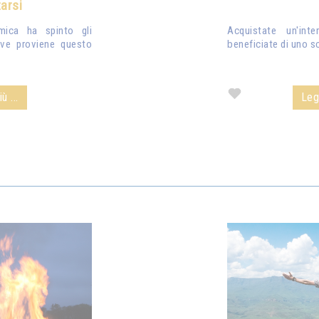
arsi
smica ha spinto gli
Acquistate un'inte
ove proviene questo
beneficiate di uno s
ù ...
Legg