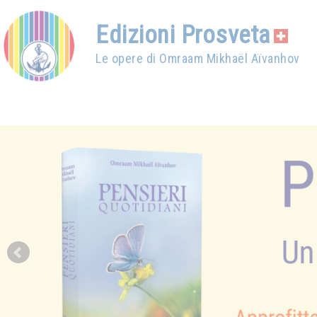
Edizioni Prosveta
Le opere di Omraam Mikhaël Aïvanhov
Prev