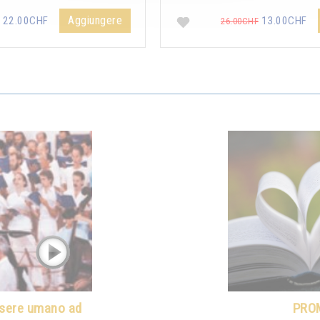
Aggiungere
22.00CHF
13.00CHF
26.00CHF
ssere umano ad
PRO