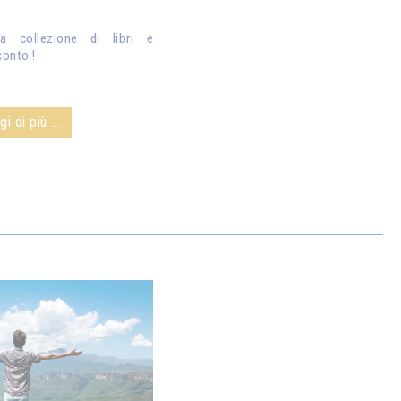
ra collezione di libri e
conto !
i di più ...