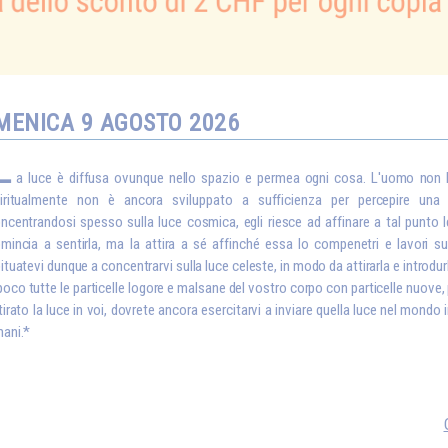
MENICA 9 AGOSTO 2026
L
a luce è diffusa ovunque nello spazio e permea ogni cosa. L'uomo non 
iritualmente non è ancora sviluppato a sufficienza per percepire una re
ncentrandosi spesso sulla luce cosmica, egli riesce ad affinare a tal punto 
mincia a sentirla, ma la attira a sé affinché essa lo compenetri e lavori su 
ituatevi dunque a concentrarvi sulla luce celeste, in modo da attirarla e introdur
poco tutte le particelle logore e malsane del vostro corpo con particelle nuove, 
tirato la luce in voi, dovrete ancora esercitarvi a inviare quella luce nel mondo in
ani.*