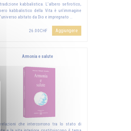
tradizione kabbalistica. L’albero sefirotico,
lbero kabbalistico della Vita è un'immagine
l'universo abitato da Dio e impregnato …
Aggiungere
26.00CHF
Armonia e salute
relazioni che intercorrono tra lo stato di
ute e la vita interiore costituiscono il tema