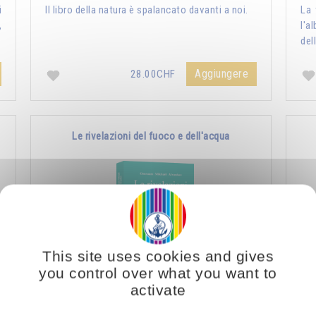
i
Il libro della natura è spalancato davanti a noi.
La 
,
l'a
del
Aggiungere
28.00CHF
Le rivelazioni del fuoco e dell'acqua
This site uses cookies and gives
you control over what you want to
activate
l
La nostra vita psichica è modellata dalle forze
Le 
i
che noi lasciamo abitare in noi, dalle influenze
sal