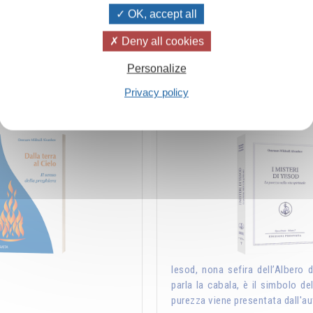
di cui noi ci impregniamo. Ecco perché è …
del
OK, accept all
Deny all cookies
Aggiungere
14.00CHF
Personalize
Privacy policy
elo – Il senso della preghiera
I misteri di Yeso
Iesod, nona sefira dell’Albero de
parla la cabala, è il simbolo del
purezza viene presentata dall'au