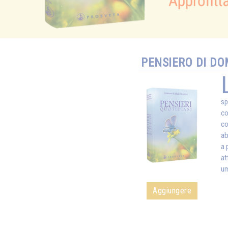
PENSIERO DI DO
sp
co
co
ab
a 
at
um
Aggiungere