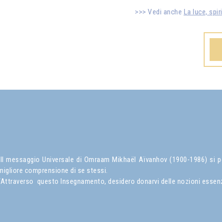
Vedi anche
La luce, spir
Il messaggio Universale di Omraam Mikhaël Aïvanhov (1900-1986) si pone
migliore comprensione di se stessi.
“Attraverso questo Insegnamento, desidero donarvi delle nozioni essenzial