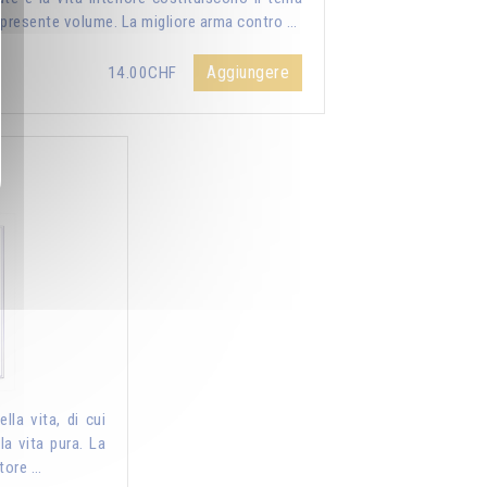
 presente volume. La migliore arma contro …
Aggiungere
14.00CHF
d
lla vita, di cui
la vita pura. La
tore …