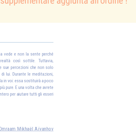
la vede e non la sente perché
altà così sottile. Tuttavia,
le sue percezioni che non solo
di lui. Durante le meditazioni,
la in voi: essa sostituirà a poco
più pure. E una volta che avrete
tero per aiutare tutti gli esseri
Omraam Mikhaël Aïvanhov