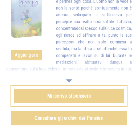
e permea ogni cosa. L'uomo non la vede e
non la sente perché spiritualmente non è
ancora sviluppato a sufficienza per
percepire una realtà così sottile. Tuttavia,
concentrandosi spesso sulla luce cosmica,
egli riesce ad affinare a tal punto le sue
percezioni che non solo comincia a
sentirla, ma la attira a sé affinché essa lo
Aggiungere
compenetri e lavori su di lui. Durante le
meditazioni, abituatevi dunque a
concentrarvi sulla luce celeste, in modo da attirarla e introdurla in voi:
essa sostituirà a poco a poco tutte le particelle logore e malsane del
vostro corpo con particelle nuove, più pure. E una volta che avrete
attirato la luce in voi, dovrete ancora esercitarvi a inviare quella luce nel
Mi iscrivo al pensiero
mondo intero per aiutare tutti gli esseri umani.*
Omraam Mikhaël Aïvanhov
Consultare gli archivi dei Pensieri
Vedi anche
La luce, spirito vivente
, capitolo IX