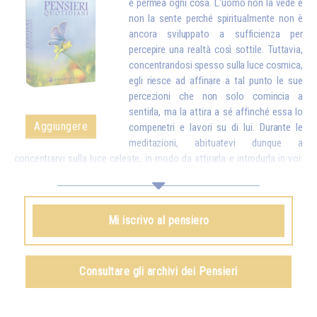
e permea ogni cosa. L'uomo non la vede e
non la sente perché spiritualmente non è
ancora sviluppato a sufficienza per
percepire una realtà così sottile. Tuttavia,
concentrandosi spesso sulla luce cosmica,
egli riesce ad affinare a tal punto le sue
percezioni che non solo comincia a
sentirla, ma la attira a sé affinché essa lo
Aggiungere
compenetri e lavori su di lui. Durante le
meditazioni, abituatevi dunque a
concentrarvi sulla luce celeste, in modo da attirarla e introdurla in voi:
essa sostituirà a poco a poco tutte le particelle logore e malsane del
vostro corpo con particelle nuove, più pure. E una volta che avrete
attirato la luce in voi, dovrete ancora esercitarvi a inviare quella luce nel
Mi iscrivo al pensiero
mondo intero per aiutare tutti gli esseri umani.*
Omraam Mikhaël Aïvanhov
Consultare gli archivi dei Pensieri
Vedi anche
La luce, spirito vivente
, capitolo IX