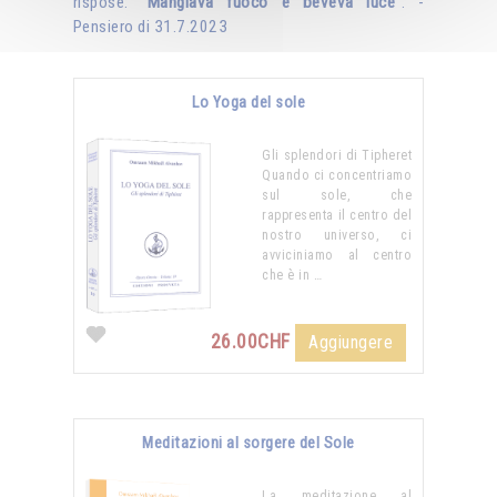
rispose: "
Mangiava fuoco e beveva luce
". -
Pensiero di 31.7.2023
Lo Yoga del sole
Gli splendori di Tipheret
Quando ci concentriamo
sul sole, che
rappresenta il centro del
nostro universo, ci
avviciniamo al centro
che è in …
26.00CHF
Aggiungere
Meditazioni al sorgere del Sole
La meditazione al