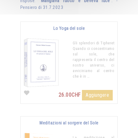
rispose: "
Mangiava fuoco e beveva luce
". -
Pensiero di 31.7.2023
Lo Yoga del sole
Gli splendori di Tipheret
Quando ci concentriamo
sul sole, che
rappresenta il centro del
nostro universo, ci
avviciniamo al centro
che è in …
26.00CHF
Aggiungere
Meditazioni al sorgere del Sole
La meditazione al