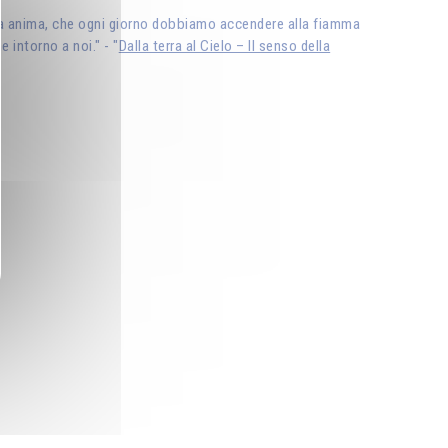
stra anima, che ogni giorno dobbiamo accendere alla fiamma
 intorno a noi." - "
Dalla terra al Cielo – Il senso della