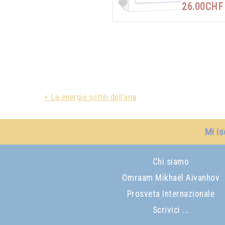
26.00CH
< Le energie sottili dell'aria
Mi is
Chi siamo
Omraam Mikhaël Aïvanhov
Prosveta Internazionale
Scrivici ...