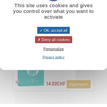
This site uses cookies and gives
mpli e anche nelle abitazioni sono simboli del nostro spirito e della no
you control over what you want to
e all'Angelo del fuoco di aiutarci ad accendere altri spiriti e altre anime
activate
OK, accept all
Le rivelazioni del fuoco e dell'acqua
Deny all cookies
La nostra vita psichica è
modellata dalle forze che
Personalize
noi lasciamo abitare in noi,
Privacy policy
dalle influenze di cui noi ci
impregniamo. Ecco perché
è …
14.00CHF
Aggiungere