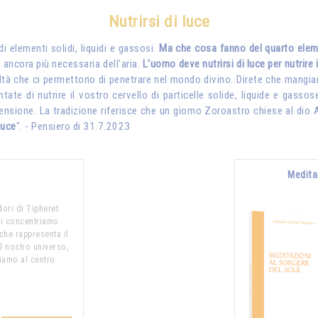
Nutrirsi di luce
i elementi solidi, liquidi e gassosi.
Ma che cosa fanno del quarto elemen
è ancora più necessaria dell'aria.
L'uomo deve nutrirsi di luce per nutrire i
acoltà che ci permettono di penetrare nel mondo divino. Direte che mangia
te di nutrire il vostro cervello di particelle solide, liquide e gassos
rensione. La tradizione riferisce che un giorno Zoroastro chiese al dio
luce
". - Pensiero di 31.7.2023
Medita
dori di Tipheret
i concentriamo
 che rappresenta il
l nostro universo,
niamo al centro
…