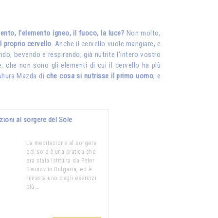
to, l'elemento igneo, il fuoco, la luce?
Non molto,
l proprio cervello
. Anche il cervello vuole mangiare, e
ndo, bevendo e respirando, già nutrite l'intero vostro
e, che non sono gli elementi di cui il cervello ha più
 Ahura Mazda di
che cosa si nutrisse il primo uomo
, e
zioni al sorgere del Sole
La meditazione al sorgere
del sole è una pratica che
era stata istituita da Peter
Deunov in Bulgaria, ed è
rimasta uno degli esercizi
più …