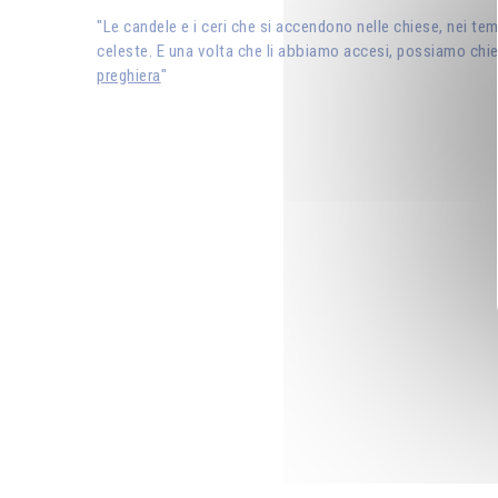
"Le candele e i ceri che si accendono nelle chiese, nei te
celeste. E una volta che li abbiamo accesi, possiamo chieder
preghiera
"