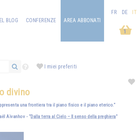
FR
DE
IT
EL BLOG
CONFERENZE
AREA ABBONATI
1
I miei preferiti
o divino
resenta una frontiera tra il piano fisico e il piano eterico."
ël Aïvanhov - "
Dalla terra al Cielo – Il senso della preghiera
"