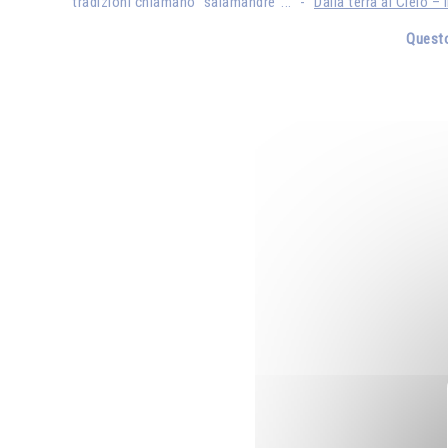
tradizioni chiamano "salamandre"..." - "
Dalla terra al Cielo – 
Questo