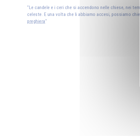
"Le candele e i ceri che si accendono nelle chiese, nei te
celeste. E una volta che li abbiamo accesi, possiamo chieder
preghiera
"