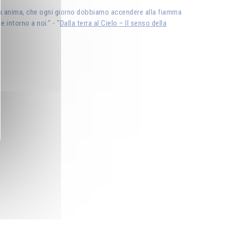
stra anima, che ogni giorno dobbiamo accendere alla fiamma
 intorno a noi." - "
Dalla terra al Cielo – Il senso della