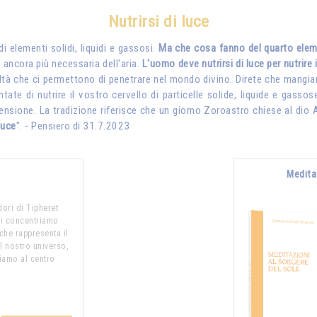
Nutrirsi di luce
i elementi solidi, liquidi e gassosi.
Ma che cosa fanno del quarto elemen
è ancora più necessaria dell'aria.
L'uomo deve nutrirsi di luce per nutrire i
acoltà che ci permettono di penetrare nel mondo divino. Direte che mangia
te di nutrire il vostro cervello di particelle solide, liquide e gassos
rensione. La tradizione riferisce che un giorno Zoroastro chiese al dio
luce
". - Pensiero di 31.7.2023
Medita
dori di Tipheret
i concentriamo
 che rappresenta il
l nostro universo,
niamo al centro
…