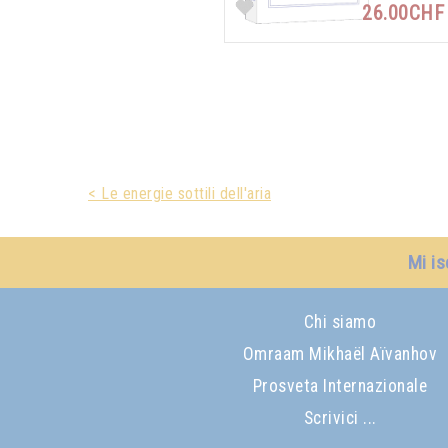
26.00CH
< Le energie sottili dell'aria
Mi is
Chi siamo
Omraam Mikhaël Aïvanhov
Prosveta Internazionale
Scrivici ...