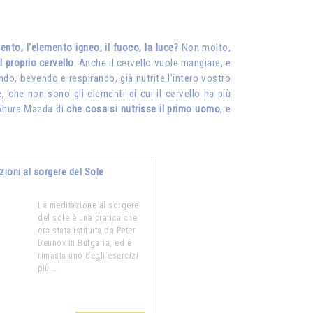
to, l'elemento igneo, il fuoco, la luce?
Non molto,
l proprio cervello
. Anche il cervello vuole mangiare, e
ndo, bevendo e respirando, già nutrite l'intero vostro
e, che non sono gli elementi di cui il cervello ha più
 Ahura Mazda di
che cosa si nutrisse il primo uomo
, e
zioni al sorgere del Sole
La meditazione al sorgere
del sole è una pratica che
era stata istituita da Peter
Deunov in Bulgaria, ed è
rimasta uno degli esercizi
più …