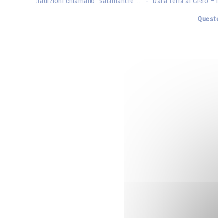
tradizioni chiamano "salamandre"..." - "
Dalla terra al Cielo – 
Questo