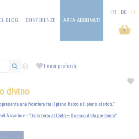
FR
DE
IT
EL BLOG
CONFERENZE
AREA ABBONATI
1
I miei preferiti
o divino
resenta una frontiera tra il piano fisico e il piano eterico."
ël Aïvanhov - "
Dalla terra al Cielo – Il senso della preghiera
"