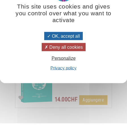
This site uses cookies and gives
mpli e anche nelle abitazioni sono simboli del nostro spirito e della no
you control over what you want to
e all'Angelo del fuoco di aiutarci ad accendere altri spiriti e altre anime
activate
OK, accept all
Le rivelazioni del fuoco e dell'acqua
Deny all cookies
La nostra vita psichica è
modellata dalle forze che
Personalize
noi lasciamo abitare in noi,
Privacy policy
dalle influenze di cui noi ci
impregniamo. Ecco perché
è …
14.00CHF
Aggiungere