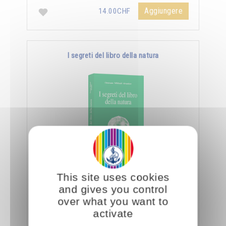
Aggiungere
14.00CHF
I segreti del libro della natura
Nella Scienza Iniziatica leggere vuole dire
This site uses cookies
essere capaci di decifrare l’aspetto sottile e
and gives you control
nascosto delle creature e degli oggetti, nonché
over what you want to
…
activate
Aggiungere
14.00CHF