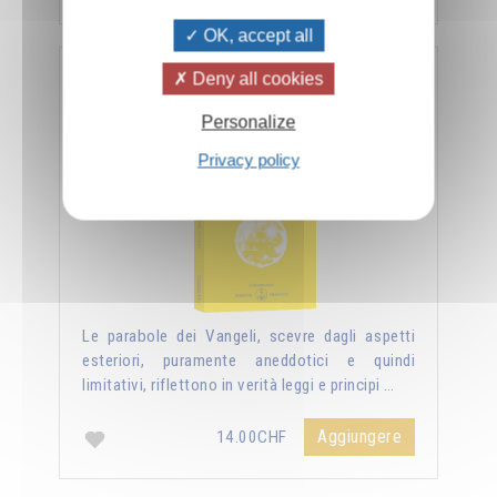
OK, accept all
Deny all cookies
Nuova luce sui vangeli
Personalize
Privacy policy
Le parabole dei Vangeli, scevre dagli aspetti
esteriori, puramente aneddotici e quindi
limitativi, riflettono in verità leggi e principi …
Aggiungere
14.00CHF