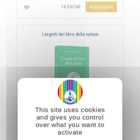
Aggiungere
14.00CHF
I segreti del libro della natura
Nella Scienza Iniziatica leggere vuole dire
This site uses cookies
essere capaci di decifrare l’aspetto sottile e
and gives you control
nascosto delle creature e degli oggetti, nonché
over what you want to
…
activate
Aggiungere
14.00CHF