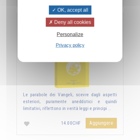
OK, accept all
Deny all cookies
Nuova luce sui vangeli
Personalize
Privacy policy
Le parabole dei Vangeli, scevre dagli aspetti
esteriori, puramente aneddotici e quindi
limitativi, riflettono in verità leggi e principi …
Aggiungere
14.00CHF