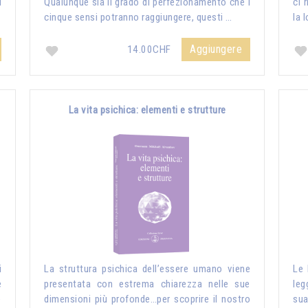
i
Qualunque sia il grado di perfezionamento che i
ci 
cinque sensi potranno raggiungere, questi …
la 
Aggiungere
14.00CHF
La vita psichica: elementi e strutture
i
La struttura psichica dell’essere umano viene
Le 
e
presentata con estrema chiarezza nelle sue
leg
e
dimensioni più profonde…per scoprire il nostro
sua