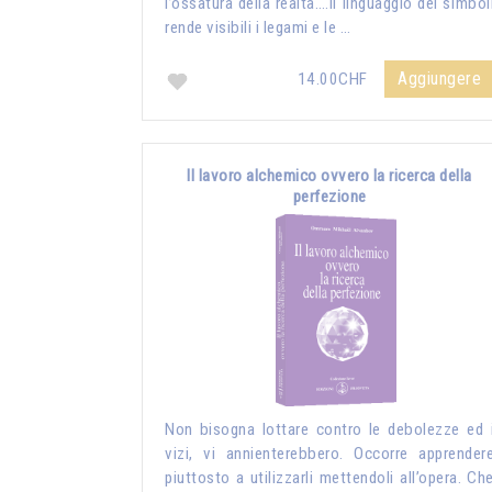
l’ossatura della realtà….Il linguaggio dei simbol
rende visibili i legami e le …
Aggiungere
14.00CHF
Il lavoro alchemico ovvero la ricerca della
perfezione
Non bisogna lottare contro le debolezze ed 
vizi, vi annienterebbero. Occorre apprender
piuttosto a utilizzarli mettendoli all’opera. Ch