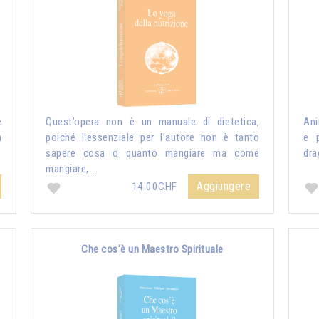
e
Quest’opera non è un manuale di dietetica,
Ani
a
poiché l’essenziale per l’autore non è tanto
e p
sapere cosa o quanto mangiare ma come
dra
mangiare, …
Aggiungere
14.00CHF
Che cos'è un Maestro Spirituale