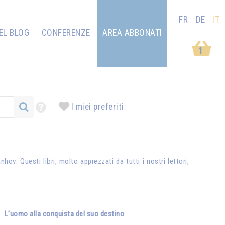
FR
DE
IT
EL BLOG
CONFERENZE
AREA ABBONATI
1
I miei preferiti
anhov
. Questi libri, molto apprezzati da tutti i nostri lettori,
L’uomo alla conquista del suo destino