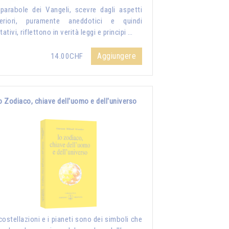
parabole dei Vangeli, scevre dagli aspetti
teriori, puramente aneddotici e quindi
itativi, riflettono in verità leggi e principi …
Aggiungere
14.00CHF
o Zodiaco, chiave dell'uomo e dell'universo
costellazioni e i pianeti sono dei simboli che