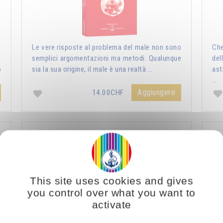
l
Le vere risposte al problema del male non sono
Che
d
semplici argomentazioni ma metodi. Qualunque
del
o
sia la sua origine, il male è una realtà …
ast
…
Aggiungere
14.00CHF
Natura umana e natura divina
This site uses cookies and gives
you control over what you want to
activate