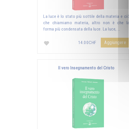
La luce è lo stato più sottile della materia e ci
che chiamiamo materia, altro non è che l
forma più condensata della luce. La luce, …
Aggiungere
14.00CHF
Il vero Insegnamento del Cristo