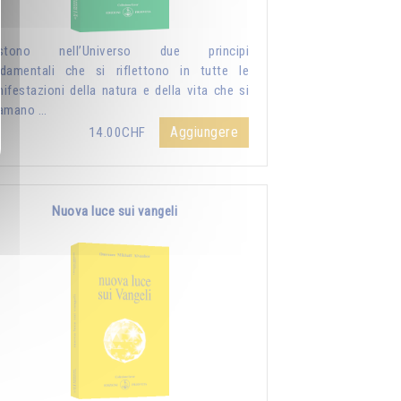
istono nell’Universo due principi
damentali che si riflettono in tutte le
ifestazioni della natura e della vita che si
iamano …
Aggiungere
14.00CHF
Nuova luce sui vangeli