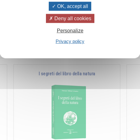
OK, accept all
ò
L’uomo è quell’essere che l’evoluzione ha
Es
Deny all cookies
a
posto al limite fra il mondo animale e quello
fon
Personalize
divino. La sua natura è quindi duplice ed è …
man
ch
Privacy policy
Aggiungere
14.00CHF
I segreti del libro della natura