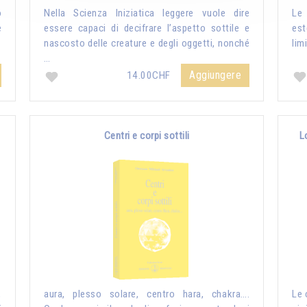
o
Nella Scienza Iniziatica leggere vuole dire
Le 
è
essere capaci di decifrare l’aspetto sottile e
es
nascosto delle creature e degli oggetti, nonché
lim
…
Aggiungere
14.00CHF
Centri e corpi sottili
L
,
aura, plesso solare, centro hara, chakra….
Le 