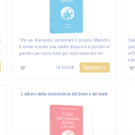
a
"Per un discepolo incontrare il proprio Maestro
Qua
i
è come trovare una madre disposta a portalo in
pac
a
grembo per nove mesi per farlo rinascere nel …
aff
ha
Aggiungere
14.00CHF
L’albero della conoscenza del bene e del male