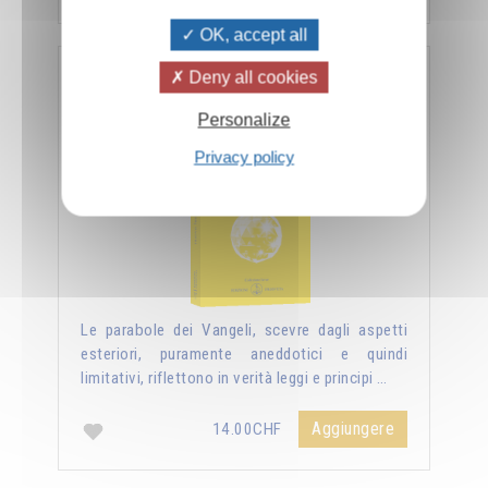
OK, accept all
Deny all cookies
Nuova luce sui vangeli
Personalize
Privacy policy
Le parabole dei Vangeli, scevre dagli aspetti
esteriori, puramente aneddotici e quindi
limitativi, riflettono in verità leggi e principi …
Aggiungere
14.00CHF