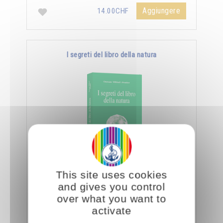
Aggiungere
14.00CHF
I segreti del libro della natura
Nella Scienza Iniziatica leggere vuole dire
This site uses cookies
essere capaci di decifrare l’aspetto sottile e
and gives you control
nascosto delle creature e degli oggetti, nonché
over what you want to
…
activate
Aggiungere
14.00CHF