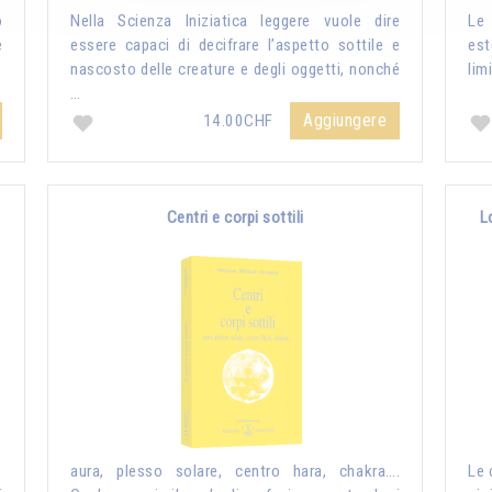
o
Nella Scienza Iniziatica leggere vuole dire
Le 
è
essere capaci di decifrare l’aspetto sottile e
es
nascosto delle creature e degli oggetti, nonché
lim
…
Aggiungere
14.00CHF
Centri e corpi sottili
L
,
aura, plesso solare, centro hara, chakra….
Le 