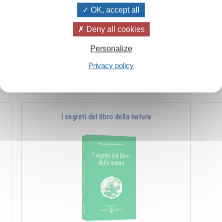
OK, accept all
ò
L’uomo è quell’essere che l’evoluzione ha
Es
Deny all cookies
a
posto al limite fra il mondo animale e quello
fon
Personalize
divino. La sua natura è quindi duplice ed è …
man
ch
Privacy policy
Aggiungere
14.00CHF
I segreti del libro della natura