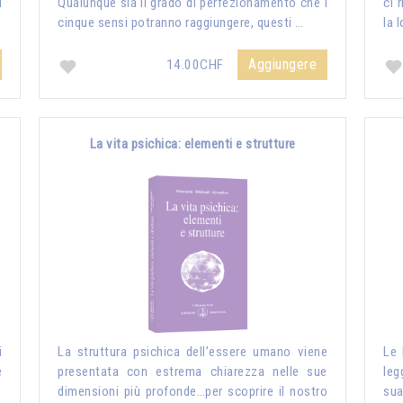
i
Qualunque sia il grado di perfezionamento che i
ci 
cinque sensi potranno raggiungere, questi …
la 
Aggiungere
14.00CHF
La vita psichica: elementi e strutture
i
La struttura psichica dell’essere umano viene
Le 
e
presentata con estrema chiarezza nelle sue
leg
e
dimensioni più profonde…per scoprire il nostro
sua