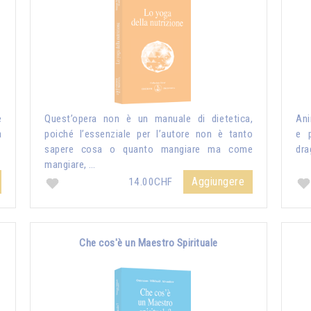
e
Quest’opera non è un manuale di dietetica,
Ani
a
poiché l’essenziale per l’autore non è tanto
e p
sapere cosa o quanto mangiare ma come
dra
mangiare, …
Aggiungere
14.00CHF
Che cos'è un Maestro Spirituale