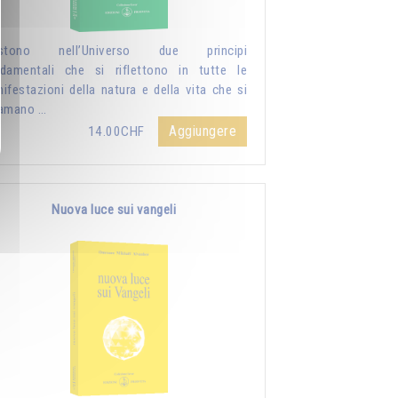
istono nell’Universo due principi
damentali che si riflettono in tutte le
ifestazioni della natura e della vita che si
iamano …
Aggiungere
14.00CHF
Nuova luce sui vangeli