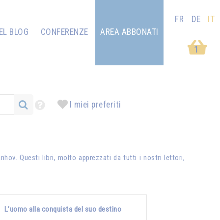
FR
DE
IT
EL BLOG
CONFERENZE
AREA ABBONATI
1
I miei preferiti
anhov
. Questi libri, molto apprezzati da tutti i nostri lettori,
L’uomo alla conquista del suo destino