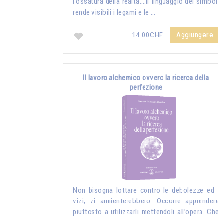
l’ossatura della realtà….Il linguaggio dei simbol
rende visibili i legami e le …
Aggiungere
14.00CHF
Il lavoro alchemico ovvero la ricerca della
perfezione
Non bisogna lottare contro le debolezze ed 
vizi, vi annienterebbero. Occorre apprender
piuttosto a utilizzarli mettendoli all’opera. Ch