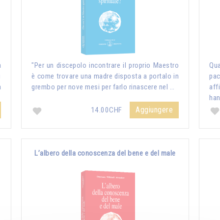
a
"Per un discepolo incontrare il proprio Maestro
Qua
i
è come trovare una madre disposta a portalo in
pac
a
grembo per nove mesi per farlo rinascere nel …
aff
ha
Aggiungere
14.00CHF
L’albero della conoscenza del bene e del male