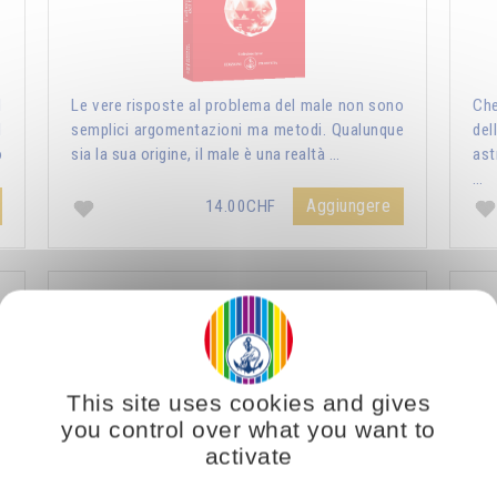
l
Le vere risposte al problema del male non sono
Che
d
semplici argomentazioni ma metodi. Qualunque
del
o
sia la sua origine, il male è una realtà …
ast
…
Aggiungere
14.00CHF
Natura umana e natura divina
This site uses cookies and gives
you control over what you want to
activate