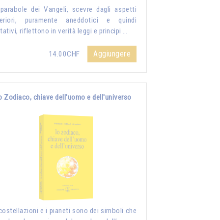
parabole dei Vangeli, scevre dagli aspetti
teriori, puramente aneddotici e quindi
itativi, riflettono in verità leggi e principi …
Aggiungere
14.00CHF
o Zodiaco, chiave dell'uomo e dell'universo
costellazioni e i pianeti sono dei simboli che