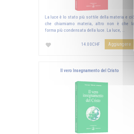
La luce è lo stato più sottile della materia e ci
che chiamiamo materia, altro non è che l
forma più condensata della luce. La luce, …
Aggiungere
14.00CHF
Il vero Insegnamento del Cristo