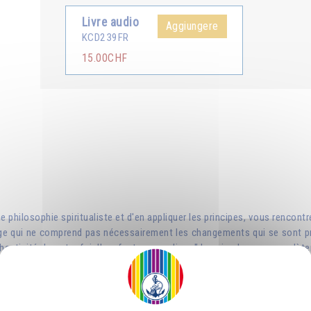
Livre audio
Aggiungere
KCD239FR
15.00CHF
 philosophie spiritualiste et d'en appliquer les principes, vous renco
rage qui ne comprend pas nécessairement les changements qui se sont pr
uthenticité de votre foi. Il ne faut pas se dire : "Je vais changer comp
que votre vie spirituelle dépendra de la façon dont vous aurez résolu ce 
us que l'amour est toujours plus grand que la foi. » --- Omraam Mikhaë