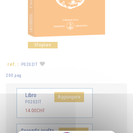
Sfogliare
ref. :
P0202IT
200 pag.
Libro
Aggiungere
P0202IT
14.00CHF
Seconda scelta
Aggiungere