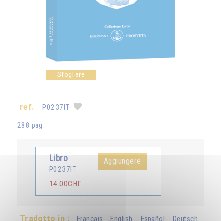
Sfogliare
ref. :
P0237IT
288 pag.
Libro
Aggiungere
P0237IT
14.00CHF
Tradotto in :
Français
English
Español
Deutsch