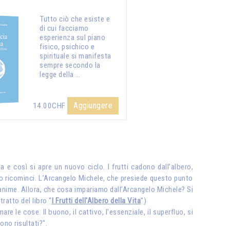
Tutto ciò che esiste e
di cui facciamo
esperienza sul piano
fisico, psichico e
spirituale si manifesta
sempre secondo la
legge della …
Aggiungere
14.00CHF
a e così si apre un nuovo ciclo. I frutti cadono dall’albero,
clo ricominci. L’Arcangelo Michele, che presiede questo punto
 anime. Allora, che cosa impariamo dall’Arcangelo Michele? Si
tratto del libro "
I Frutti dell'Albero della Vita
")
 le cose. Il buono, il cattivo, l'essenziale, il superfluo, si
no risultati?".