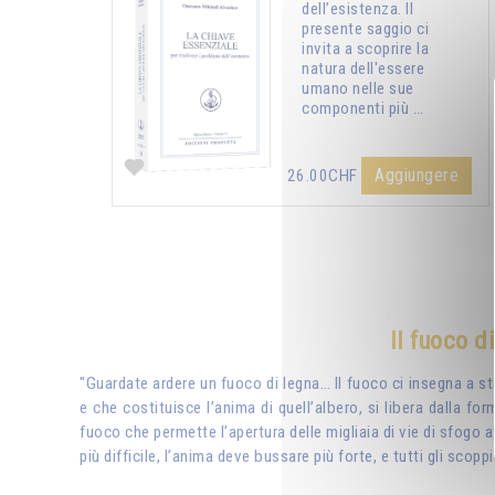
dell’esistenza. Il
presente saggio ci
invita a scoprire la
natura dell'essere
umano nelle sue
componenti più …
Aggiungere
26.00CHF
Il fuoco d
"Guardate ardere un fuoco di legna… Il fuoco ci insegna a sta
e che costituisce l’anima di quell’albero, si libera dalla for
fuoco che permette l’apertura delle migliaia di vie di sfogo at
più difficile, l’anima deve bussare più forte, e tutti gli scop