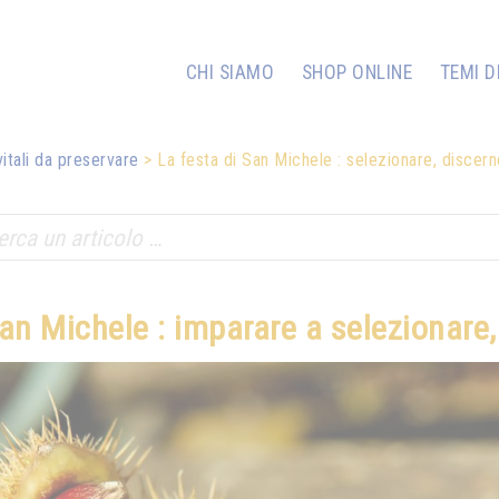
CHI SIAMO
SHOP ONLINE
TEMI D
vitali da preservare
La festa di San Michele : selezionare, discerne
San Michele : imparare a selezionare,