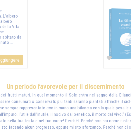
ne
. L’albero
l'albero
 della Vita
ne
o abitato da
gnato …
ggiungere
Un periodo favorevole per il discernimento
 dei frutti maturi. In quel momento il Sole entra nel segno della Bilanci
ssere consumati o conservati; più tardi saranno piantati affinché il ci
iene sempre rappresentato con in mano una bilancia con la quale pesa le
’impuro, l’utile dall’inutile, il nocivo dal benefico, il morto dal vivo." (Es
to nella tua testa e nel tuo cuore! Perché? Perché non sai come sistemare
sto facendo alcun progresso, eppure mi sto sforzando. Perché non ci so