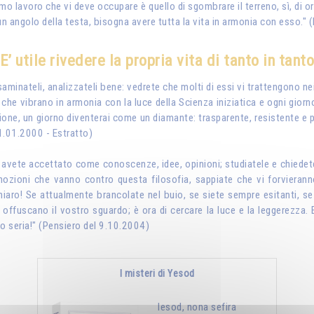
o lavoro che vi deve occupare è quello di sgombrare il terreno, sì, di or
 un angolo della testa, bisogna avere tutta la vita in armonia con esso."
E’ utile rivedere la propria vita di tanto in tant
 esaminateli, analizzateli bene: vedrete che molti di essi vi trattengono ne
 che vibrano in armonia con la luce della Scienza iniziatica e ogni giorno
azione, un giorno diventerai come un diamante: trasparente, resistente e
 1.01.2000 - Estratto)
, avete accettato come conoscenze, idee, opinioni; studiatele e chiedet
nozioni che vanno contro questa filosofia, sappiate che vi forvieranno e
iaro! Se attualmente brancolate nel buio, se siete sempre esitanti, se vi
offuscano il vostro sguardo; è ora di cercare la luce e la leggerezza. 
to seria!" (Pensiero del 9.10.2004)
I misteri di Yesod
Iesod, nona sefira