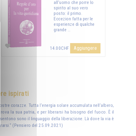
all’uomo che porre lo
spirito al suo vero
posto: il primo.
Eccezion fatta per le
esperienze di qualche
grande …
Aggiungere
14.00CHF
re ispirati
nostre corazze. Tutta l’energia solare accumulata nell’albero,
trova la sua patria, e per liberarsi ha bisogno del fuoco. È il
i sentono sono il linguaggio della liberazione. Là dove la via è
iberarsi." (Pensiero del 25.09.2021)