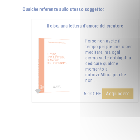
Qualche referenza sullo stesso soggetto:
Il cibo, una lettera d’amore del creatore
Forse non avete il
tempo per pregare o per
meditare, ma ogni
giorno siete obbligati a
dedicare qualche
momento a
nutrirvi.Allora perché
non …
Aggiungere
5.00CHF