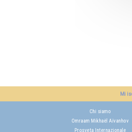
Mi is
Chi siamo
Omraam Mikhaël Aïvanhov
Prosveta Internazionale