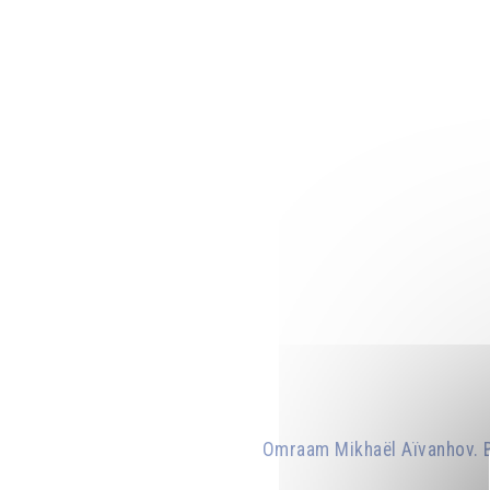
Omraam Mikhaël Aïvanhov. Br