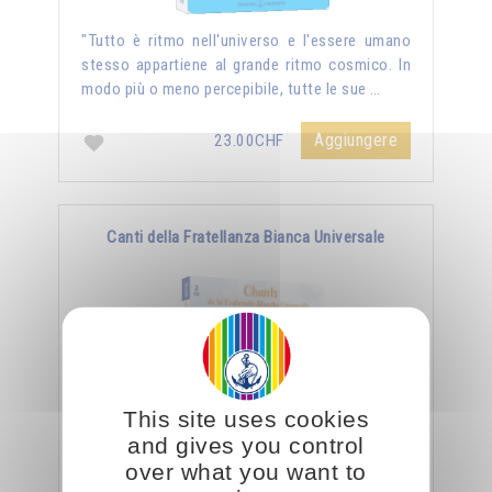
"Tutto è ritmo nell'universo e l'essere umano
stesso appartiene al grande ritmo cosmico. In
modo più o meno percepibile, tutte le sue …
Aggiungere
23.00CHF
Canti della Fratellanza Bianca Universale
This site uses cookies
and gives you control
over what you want to
CD doppio - durata CD1: 52'23" - CD2: 49'32" -