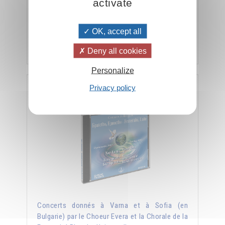
activate
coro a 4 voci. 53 canti mistici in lingua bulgara
composti dal Maestro Peter Deunov
OK, accept all
Aggiungere
23.00CHF
Deny all cookies
Personalize
Privacy policy
Fratellanza, Unità - concerto in Bulgaria
Concerts donnés à Varna et à Sofia (en
Bulgarie) par le Choeur Evera et la Chorale de la