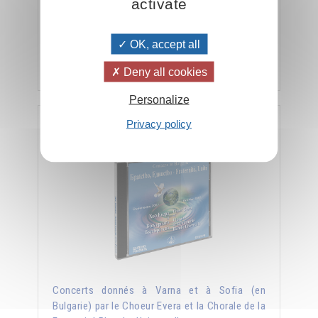
activate
coro a 4 voci. 53 canti mistici in lingua bulgara
composti dal Maestro Peter Deunov
OK, accept all
Aggiungere
23.00CHF
Deny all cookies
Personalize
Privacy policy
Fratellanza, Unità - concerto in Bulgaria
Concerts donnés à Varna et à Sofia (en
Bulgarie) par le Choeur Evera et la Chorale de la