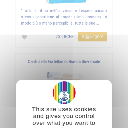
"Tutto è ritmo nell'universo e l'essere umano
stesso appartiene al grande ritmo cosmico. In
modo più o meno percepibile, tutte le sue …
Aggiungere
23.00CHF
Canti della Fratellanza Bianca Universale
This site uses cookies
and gives you control
over what you want to
CD doppio - durata CD1: 52'23" - CD2: 49'32" -