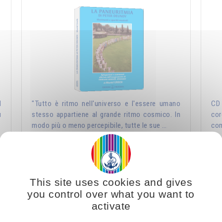
l
"Tutto è ritmo nell'universo e l'essere umano
CD 
u
stesso appartiene al grande ritmo cosmico. In
cor
modo più o meno percepibile, tutte le sue …
com
Aggiungere
23.00CHF
This site uses cookies and gives
you control over what you want to
Fratellanza, Unità - concerto in Bulgaria
activate