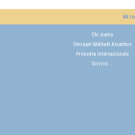
Mi is
Chi siamo
Omraam Mikhaël Aïvanhov
Prosveta Internazionale
Scrivici ...