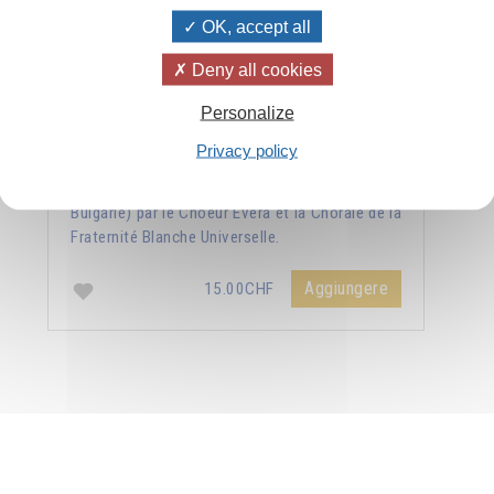
OK, accept all
Deny all cookies
Personalize
Privacy policy
Concerts donnés à Varna et à Sofia (en
Bulgarie) par le Choeur Evera et la Chorale de la
Fraternité Blanche Universelle.
Aggiungere
15.00CHF