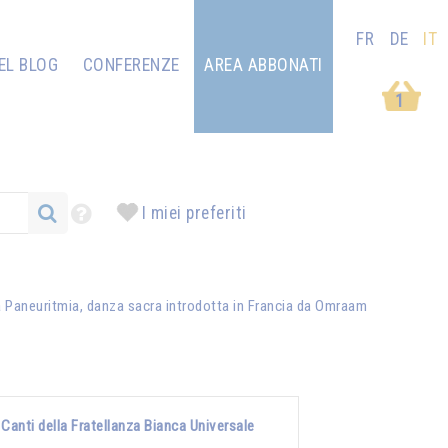
FR
DE
IT
EL BLOG
CONFERENZE
AREA ABBONATI
1
I miei preferiti
la Paneuritmia, danza sacra introdotta in Francia da
Omraam
Canti della Fratellanza Bianca Universale