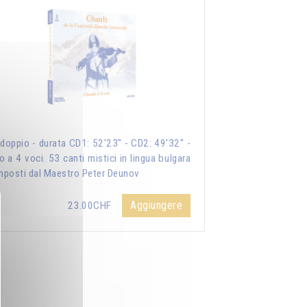
doppio - durata CD1: 52'23" - CD2: 49'32" -
o a 4 voci. 53 canti mistici in lingua bulgara
posti dal Maestro Peter Deunov
Aggiungere
23.00CHF