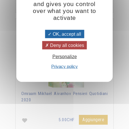
Aggiungere
5.00CHF
and gives you control
over what you want to
activate
Pensieri Quotidiani 2020
OK, accept all
Deny all cookies
Personalize
Privacy policy
Omraam Mikhaël Aïvanhov Pensieri Quotidiani
2020
Aggiungere
5.00CHF