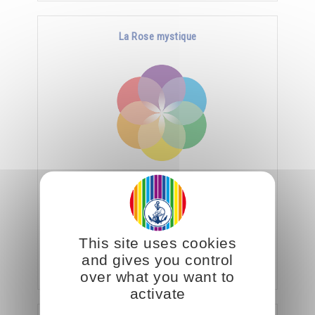
La Rose mystique
« La rosace est un symbole de la création du
monde. Cette figure est d'une telle harmonie
qu'en la regardant vous sentirez une immense
This site uses cookies
paix.
and gives you control
Aggiungere
22.00CHF
over what you want to
activate