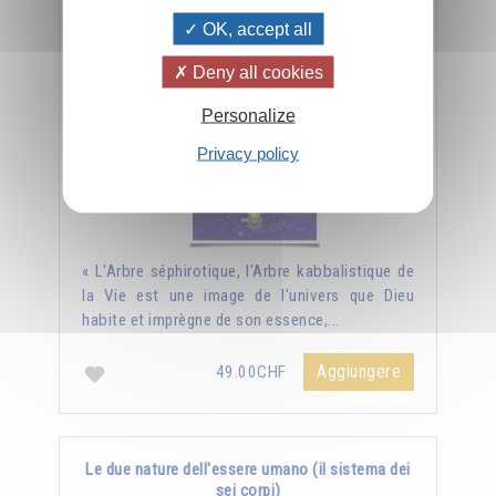
L'Arbre séphirotique
OK, accept all
Deny all cookies
Personalize
Privacy policy
« L'Arbre séphirotique, l'Arbre kabbalistique de
la Vie est une image de l'univers que Dieu
habite et imprègne de son essence,...
Aggiungere
49.00CHF
Le due nature dell'essere umano (il sistema dei
sei corpi)