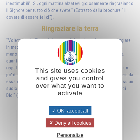
inestimabili". Si, ogni mattina alzatevi gioiosamente ringraziando
il Signore per tutto ciò che avete." (
Estratto dalla brochure "Il
dovere di essere felici").
Ringraziare la terra
"Volete che la Terra vi riconosca? Quando andate a passeggiare
in mezzo alla natura, fermatevi ogni tanto, posate la vostra
mano su di essa, accarezzatela e ditele: "O Terra, madre mia,
quanto apprezzo la tua solidità e la tua generosità! Col mio
rispetto, la mia riconoscenza e il mio amore, voglio renderti un
This site uses cookies
po' di tutto quello che mi doni". È così che vi farete conoscere da
and gives you control
essa e non vi sentirete più come un povero infelice gettato su un
over what you want to
suolo straniero, bensi nella vostra patria, come figli e figlie di
activate
Dio." (Estratto dal libro "Il sorriso del saggio")
OK, accept all
La nuova terra
Deny all cookies
Personalize