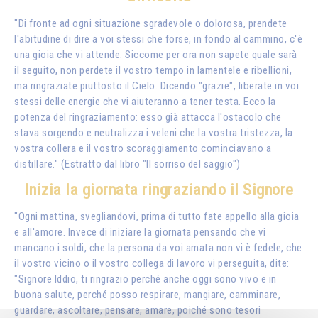
"Di fronte ad ogni situazione sgradevole o dolorosa, prendete
l'abitudine di dire a voi stessi che forse, in fondo al cammino, c'è
una gioia che vi attende. Siccome per ora non sapete quale sarà
il seguito, non perdete il vostro tempo in lamentele e ribellioni,
ma ringraziate piuttosto il Cielo. Dicendo "grazie", liberate in voi
stessi delle energie che vi aiuteranno a tener testa. Ecco la
potenza del ringraziamento: esso già attacca l'ostacolo che
stava sorgendo e neutralizza i veleni che la vostra tristezza, la
vostra collera e il vostro scoraggiamento cominciavano a
distillare." (
Estratto dal libro
"Il sorriso del saggio")
Inizia la giornata ringraziando il Signore
"Ogni mattina, svegliandovi, prima di tutto fate appello alla gioia
e all'amore. Invece di iniziare la giornata pensando che vi
mancano i soldi, che la persona da voi amata non vi è fedele, che
il vostro vicino o il vostro collega di lavoro vi perseguita, dite:
"Signore Iddio, ti ringrazio perché anche oggi sono vivo e in
buona salute, perché posso respirare, mangiare, camminare,
guardare, ascoltare, pensare, amare, poiché sono tesori