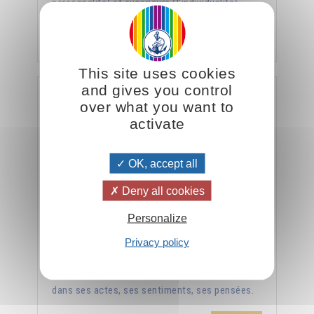
personnalité) et supérieure (l'individualité).
Ajouter
26.00CHF
This site uses cookies
and gives you control
L'égrégore de la Colombe ou le règne de la paix
over what you want to
activate
OK, accept all
Deny all cookies
Personalize
Privacy policy
Pour une meilleure compréhension de la paix,
l'humain doit d’abord l'installer en lui-même,
dans ses actes, ses sentiments, ses pensées.