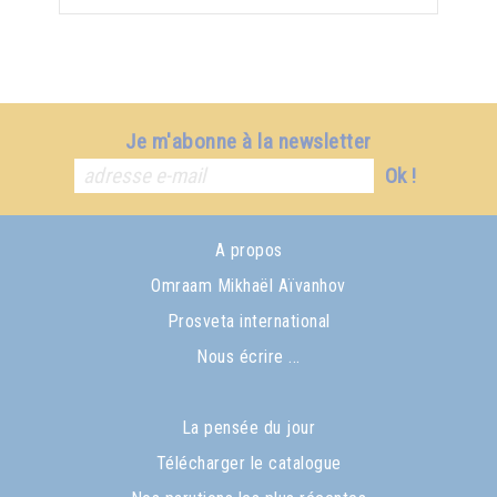
Je m'abonne à la newsletter
Ok !
A propos
Omraam Mikhaël Aïvanhov
Prosveta international
Nous écrire ...
La pensée du jour
Télécharger le catalogue