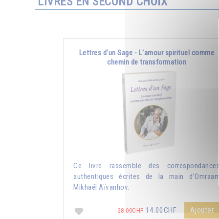
LIVRES EN SECOND CHOIX
Lettres d'un Sage - L'amour spirituel comme
chemin de transformation
Ce livre rassemble des correspondance
authentiques écrites de la main d’Omraa
Mikhaël Aïvanhov.
Ajouter
14.00CHF
28.00CHF