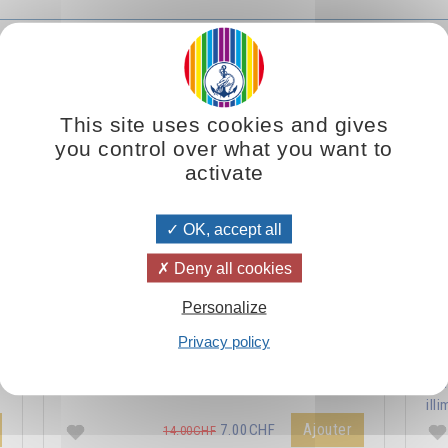
Le véritable enseignement du Christ
This site uses cookies and gives
you control over what you want to
activate
OK, accept all
Deny all cookies
Personalize
s
La philosophie du Christ amène l’homme vers la
La 
Privacy policy
m
réalisation du plus haut idéal : ressembler à ce
l'
modèle divin qu’il porte en lui.
syn
illi
Ajouter
7.00CHF
14.00CHF