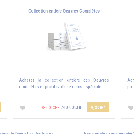
Collection entière Oeuvres Complètes
z
Achetez la collection entière des Oeuvres
Ach
complètes et profitez d'une remise spéciale
pro
Ajouter
740.00CHF
832.00CHF
ume de Dieu et sa Justice» -
Vous voulez vous enrichir 