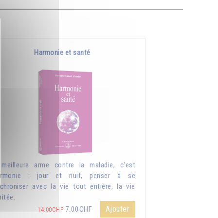
Harmonie et santé
meilleure arme contre la maladie, c'est
harmonie : jour et nuit, penser à se
chroniser avec la vie tout entière, la vie
mitée.
Ajouter
7.00CHF
14.00CHF