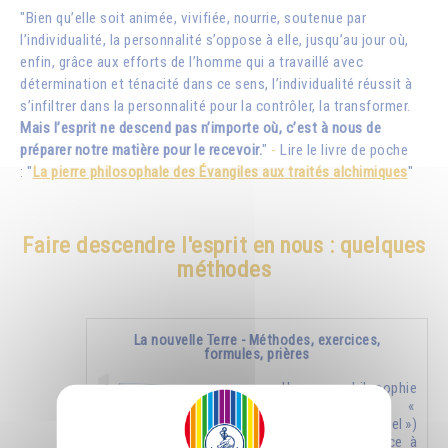
"Bien qu’elle soit animée, vivifiée, nourrie, soutenue par
l’individualité, la personnalité s’oppose à elle, jusqu’au jour où,
enfin, grâce aux efforts de l’homme qui a travaillé avec
détermination et ténacité dans ce sens, l’individualité réussit à
s’infiltrer dans la personnalité pour la contrôler, la transformer.
Mais l’esprit ne descend pas n’importe où, c’est à nous de
préparer notre matière pour le recevoir.
"
-
Lire le livre de poche
: "
La pierre philosophale des Évangiles aux traités alchimiques
"
Faire descendre l'esprit en nous : quelques
méthodes
La nouvelle Terre - Méthodes, exercices,
formules, prières
Une philosophie
nouvelle (un «
nouveau ciel »)
donnera naissance à