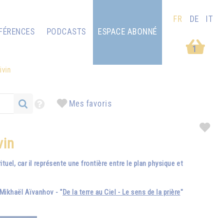
FR
DE
IT
FÉRENCES
PODCASTS
ESPACE ABONNÉ
1
ivin
Mes favoris
vin
el, car il représente une frontière entre le plan physique et
ikhaël Aïvanhov - "
De la terre au Ciel - Le sens de la prière
"