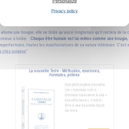
Personalize
Privacy policy
Le feu, symbole du sacrifice
allume une bougie, elle ne brûle qu'aussi longtemps qu'il restera de la c
tinue à briller...
Chaque être humain est lui-même comme une bougie, u
imperfections, toutes les manifestations de sa nature inférieure. C'est en
 rites solaires
"
La nouvelle Terre - Méthodes, exercices,
formules, prières
Une philosophie nouvelle
(un « nouveau ciel »)
donnera naissance à une «
nouvelle terre », c’est-à-
dire à une nouvelle façon
de vivre.