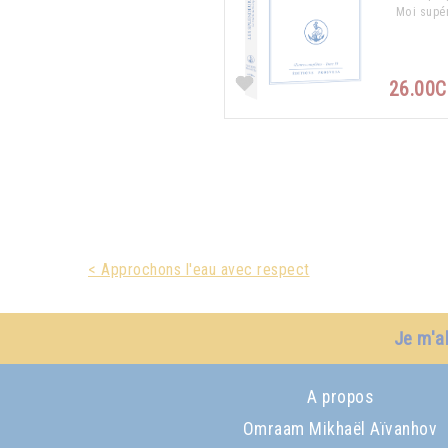
Moi supér
26.00
< Approchons l'eau avec respect
Je m'a
A propos
Omraam Mikhaël Aïvanhov