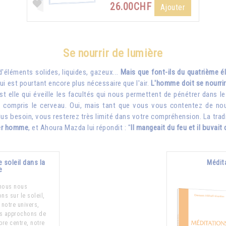
26.00CHF
Ajouter
Se nourrir de lumière
'éléments solides, liquides, gazeux...
Mais que font-ils du quatrième él
qui est pourtant encore plus nécessaire que l'air.
L'homme doit se nourrir
c'est elle qui éveille les facultés qui nous permettent de pénétrer dans
y compris le cerveau. Oui, mais tant que vous vous contentez de nourr
plus besoin, vous resterez très limité dans votre compréhension. La tra
ier homme
, et Ahoura Mazda lui répondit : "
Il mangeait du feu et il buvait 
 soleil dans la
Médita
e
nous nous
ns sur le soleil,
 notre univers,
s approchons de
pre centre, notre