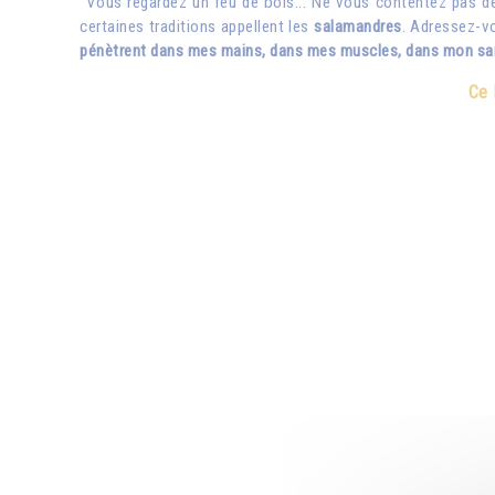
"Vous regardez un feu de bois... Ne vous contentez pas de l
certaines traditions appellent les
salamandres
. Adressez-vo
pénètrent dans mes mains, dans mes muscles, dans mon san
Ce 