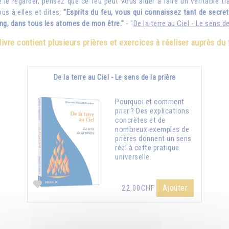
e regarder, pensez que ce feu peut vous aider à faire un véritable trava
us à elles et dites:
"Esprits du feu, vous qui connaissez tant de secr
g, dans tous les atomes de mon être."
- "
De la terre au Ciel - Le sens de
livre contient plusieurs prières et exercices à réaliser auprès du 
De la terre au Ciel - Le sens de la prière
Pourquoi et comment
prier ? Des explications
concrètes et de
nombreux exemples de
prières donnent un sens
réel à cette pratique
universelle.
Ajouter
22.00CHF