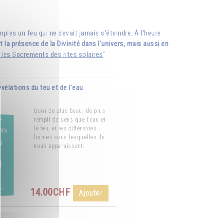
mples un feu qui ne devait jamais s'éteindre. À l'heure
t la présence de la Divinité dans l'univers, mais aussi en
 les Sacrements des rites solaires
"
évélations du feu et de l'eau
Quoi de plus beau, de plus
rempli de sens que l’eau et
le feu, et les différentes
formes sous lesquelles ils
nous apparaissent.
14.00CHF
Ajouter