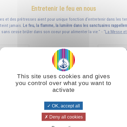
Entretenir le feu en nous
res et des prêtresses aient pour unique fonction d'entretenir dans les te
teint jamais.
Le feu, la flamme, la lumière dans les sanctuaires rappellen
ît sans cesse brûler dans son coeur pour alimenter la vie." - "
La Messe et
tes solaires
Les r
les liens,
pouvoir être
This site uses cookies and gives
cquérir une
ion plus
you control over what you want to
sa religion et
activate
..
OK, accept all
HF
Ajouter
Deny all cookies