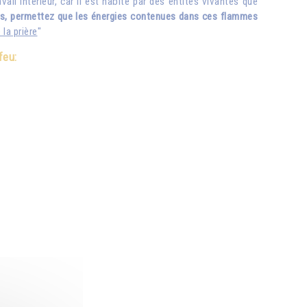
il intérieur, car il est habité par des entités vivantes que
ets, permettez que les énergies contenues dans ces flammes
 la prière
"
feu: