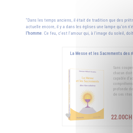
"Dans les temps anciens, il était de tradition que des prêt
actuelle encore, il y a dans les églises une lampe qu'on n'é
l'homme
. Ce feu, c'est l'amour qui, à l'image du soleil, do
La Messe et les Sacrements des ri
Sans couper 
chacun doit 
capable d’a
compréhens
profonde de 
de ses rites.
22.00C