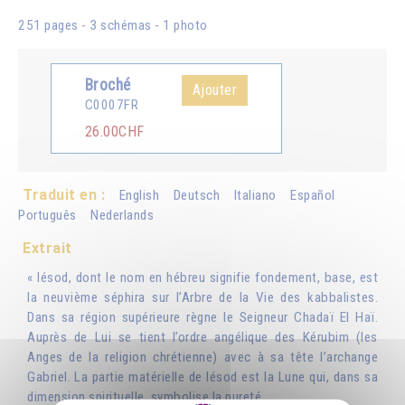
251 pages - 3 schémas - 1 photo
Broché
Ajouter
C0007FR
26.00CHF
Traduit en :
English
Deutsch
Italiano
Español
Português
Nederlands
Extrait
« Iésod, dont le nom en hébreu signifie fondement, base, est
la neuvième séphira sur l’Arbre de la Vie des kabbalistes.
Dans sa région supérieure règne le Seigneur Chadaï El Haï.
Auprès de Lui se tient l’ordre angélique des Kérubim (les
Anges de la religion chrétienne) avec à sa tête l’archange
Gabriel. La partie matérielle de Iésod est la Lune qui, dans sa
dimension spirituelle, symbolise la pureté…