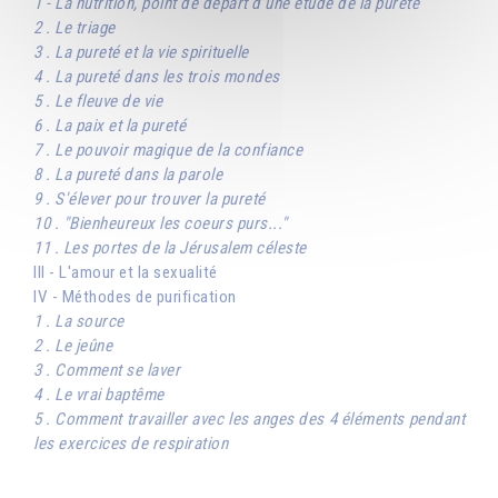
1 - La nutrition, point de départ d'une étude de la pureté
2 . Le triage
3 . La pureté et la vie spirituelle
4 . La pureté dans les trois mondes
5 . Le fleuve de vie
6 . La paix et la pureté
7 . Le pouvoir magique de la confiance
8 . La pureté dans la parole
9 . S'élever pour trouver la pureté
10 . "Bienheureux les coeurs purs..."
11 . Les portes de la Jérusalem céleste
III - L'amour et la sexualité
IV - Méthodes de purification
1 . La source
2 . Le jeûne
3 . Comment se laver
4 . Le vrai baptême
5 . Comment travailler avec les anges des 4 éléments pendant
les exercices de respiration