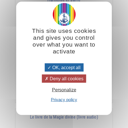
Harmonie et santé
This site uses cookies
and gives you control
over what you want to
activate
La meilleure arme contre la maladie, c’est
OK, accept all
l’harmonie.
Deny all cookies
Personalize
Ajouter
15.00CHF
Privacy policy
Le livre de la Magie divine (livre audio)